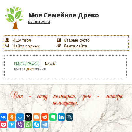
Мое Семейное Древо
pomnirod.ru
Ищу тебя
Старые фото
Найти родных
Лента сайта
РЕГИСТРАЦИЯ
ВХОД
ВОЙТИ В
ДЕМО
РЕЖИМЕ
Сын – отцу помощник, дочь – матери
помощница.