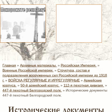
Главная
»
Архивные материалы.
»
Российская Империя.
»
Военные Российской империи.
»
Структура, состав и
подразделения вооруженных сил Российской империи до 1918
г.
»
ВОЙСКА РЕГУЛЯРНЫЕ И ИРРЕГУЛЯРНЫЕ
»
Армейские
корпуса.
»
50-й армейский корпус.
»
112-я пехотная дивизия.
»
447-й пехотный Белгородский полк.
»
Исторические документы
447-й пехотный Белгородский полк.
Исторические документы