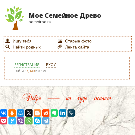
Мое Семейное Древо
pomnirod.ru
Ищу тебя
Старые фото
Найти родных
Лента сайта
РЕГИСТРАЦИЯ
ВХОД
ВОЙТИ В
ДЕМО
РЕЖИМЕ
Добро — на худо меняют.