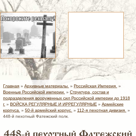
Главная
»
Архивные материалы.
»
Российская Империя.
»
Военные Российской империи.
»
Структура, состав и
подразделения вооруженных сил Российской империи до 1918
г.
»
ВОЙСКА РЕГУЛЯРНЫЕ И ИРРЕГУЛЯРНЫЕ
»
Армейские
корпуса.
»
50-й армейский корпус.
»
112-я пехотная дивизия.
»
448-й пехотный Фатежский полк.
448-й пехотный Фатежский