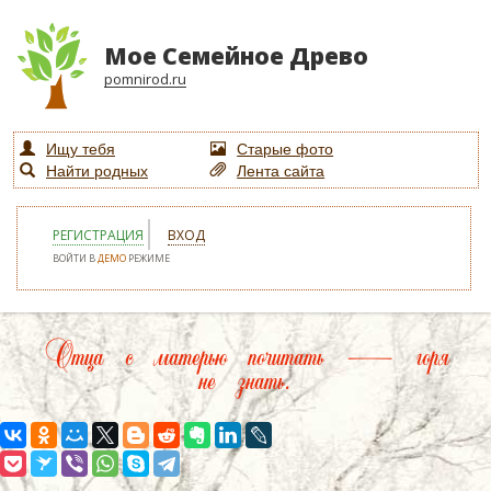
Мое Семейное Древо
pomnirod.ru
Ищу тебя
Старые фото
Найти родных
Лента сайта
РЕГИСТРАЦИЯ
ВХОД
ВОЙТИ В
ДЕМО
РЕЖИМЕ
Отца с матерью почитать — горя
не знать.