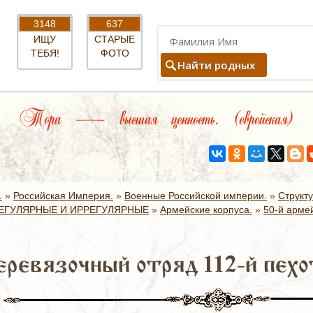
3148
637
ИЩУ
СТАРЫЕ
ТЕБЯ!
ФОТО
Найти родных
Тора — высшая ценность. (еврейская)
.
»
Российская Империя.
»
Военные Российской империи.
»
Структ
ЕГУЛЯРНЫЕ И ИРРЕГУЛЯРНЫЕ
»
Армейские корпуса.
»
50-й армей
ревязочный отряд 112-й пехо