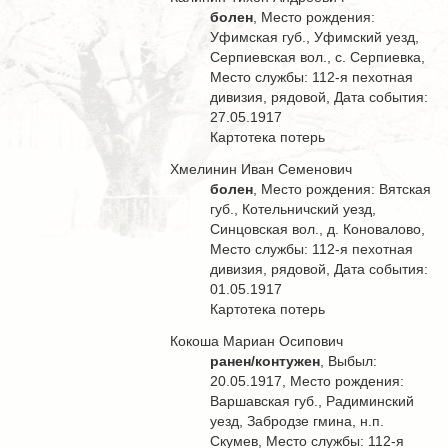
болен
, Место рождения:
Уфимская губ., Уфимский уезд,
Серпиевская вол., с. Серпиевка,
Место службы: 112-я пехотная
дивизия, рядовой, Дата события:
27.05.1917
Картотека потерь
Хмелинин Иван Семенович
болен
, Место рождения: Вятская
губ., Котельничский уезд,
Синцовская вол., д. Коновалово,
Место службы: 112-я пехотная
дивизия, рядовой, Дата события:
01.05.1917
Картотека потерь
Кокоша Мариан Осипович
ранен/контужен
, Выбыл:
20.05.1917, Место рождения:
Варшавская губ., Радиминский
уезд, Забродзе гмина, н.п.
Скумев, Место службы: 112-я