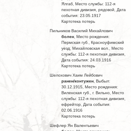
Ялгаб, Место службы: 112-я
пехотная дивизия, рядовой, Дата
события: 23.05.1917
Картотека потерь
Пильников Василий Михайлович
болен
, Место рождения:
Пермская губ., Красноуфимский
уезд, Михайловская вол., Место
службы: 112-я пехотная дивизия,
Дата события: 24.03.1916
Картотека потерь
Шелохович Хаим Лейбович
ранен/контужен
, Выбыл:
30.12.1915, Место рождения:
Виленская губ., г. Вильно, Место
службы: 112-я пехотная дивизия,
ефрейтор, Дата события:
02.06.1916
Картотека потерь
Шефлер Ян Валентьевич