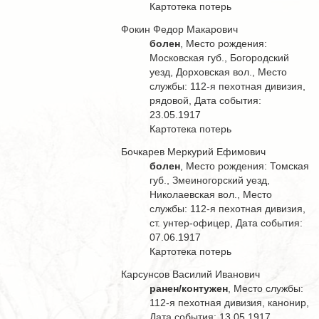
Картотека потерь
Фокин Федор Макарович
болен
, Место рождения:
Московская губ., Богородский
уезд, Дорховская вол., Место
службы: 112-я пехотная дивизия,
рядовой, Дата события:
23.05.1917
Картотека потерь
Бочкарев Меркурий Ефимович
болен
, Место рождения: Томская
губ., Змеиногорский уезд,
Николаевская вол., Место
службы: 112-я пехотная дивизия,
ст. унтер-офицер, Дата события:
07.06.1917
Картотека потерь
Карсунсов Василий Иванович
ранен/контужен
, Место службы:
112-я пехотная дивизия, канонир,
Дата события: 13.05.1917