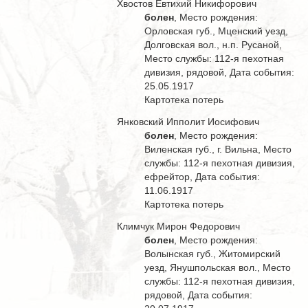
Хвостов Евтихий Никифорович
болен
, Место рождения:
Орловская губ., Мценский уезд,
Долговская вол., н.п. Русаной,
Место службы: 112-я пехотная
дивизия, рядовой, Дата события:
25.05.1917
Картотека потерь
Янковский Ипполит Иосифович
болен
, Место рождения:
Виленская губ., г. Вильна, Место
службы: 112-я пехотная дивизия,
ефрейтор, Дата события:
11.06.1917
Картотека потерь
Климчук Мирон Федорович
болен
, Место рождения:
Волынская губ., Житомирский
уезд, Янушпольская вол., Место
службы: 112-я пехотная дивизия,
рядовой, Дата события: