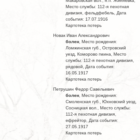
Макаровская вол., н.п. Жиняевка,
Место службы: 112-я пехотная
дивизия, фельдфебель, Дата
события: 17.07.1916
Картотека потерь
Новак Иван Александрович
болен
, Место рождения:
Ломжинская губ., Островский
уезд, Коморово гмина, Место
службы: 112-я пехотная дивизия,
рядовой, Дата события:
16.05.1917
Картотека потерь
Петрушин Федор Савельевич
болен
, Место рождения:
Смоленская губ., Юхновский уезд,
Сосницкая вол., Место службы:
112-я пехотная дивизия,
ефрейтор, Дата события:
27.05.1917
Картотека потерь