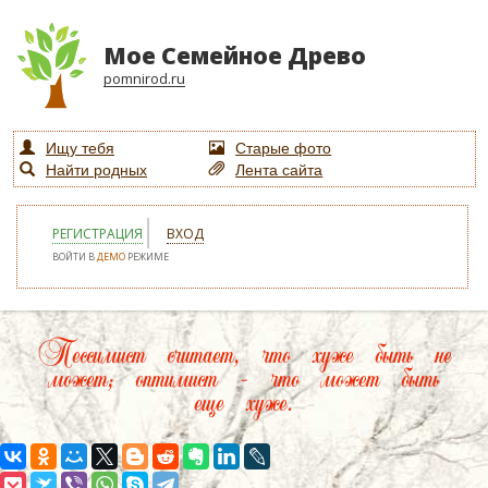
Мое Семейное Древо
pomnirod.ru
Ищу тебя
Старые фото
Найти родных
Лента сайта
РЕГИСТРАЦИЯ
ВХОД
ВОЙТИ В
ДЕМО
РЕЖИМЕ
Пессимист считает, что хуже быть не
может; оптимист – что может быть
еще хуже.