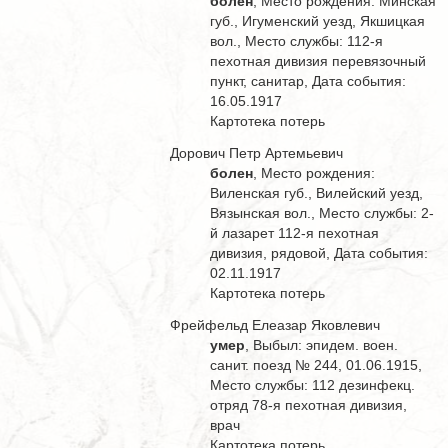
болен
, Место рождения: Минская
губ., Игуменский уезд, Якшицкая
вол., Место службы: 112-я
пехотная дивизия перевязочный
пункт, санитар, Дата события:
16.05.1917
Картотека потерь
Дорович Петр Артемьевич
болен
, Место рождения:
Виленская губ., Вилейский уезд,
Вязынская вол., Место службы: 2-
й лазарет 112-я пехотная
дивизия, рядовой, Дата события:
02.11.1917
Картотека потерь
Фрейфельд Елеазар Яковлевич
умер
, Выбыл: эпидем. воен.
санит. поезд № 244, 01.06.1915,
Место службы: 112 дезинфекц.
отряд 78-я пехотная дивизия,
врач
Картотека потерь