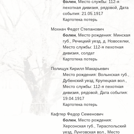
болен
, Место службы: 112-я
пехотная дивизия, рядовой, Дата
события: 21.05.1917
Картотека потерь
Мохнач Федот Степанович
болен
, Место рождения: Минская
губ., Речицкий уезд, д. Новоселки,
Место службы: 112-я пехотная
дивизия, солдат
Картотека потерь
Полищук Кирилл Макарьевич
Место рождения: Волынская губ.,
Дубенский уезд, Крупецкая вол.,
Место службы: 112-я пехотная
дивизия, рядовой, Дата события:
19.04.1917
Картотека потерь
Кафтер Федор Семенович
болен
, Место рождения:
Херсонская губ., Тираспольский
уезд, Лунговская вол., Место