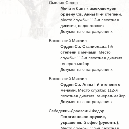
Омелин Федор
Мечи и бант к имеющемуся
ордену Св. Анны III-й степени
,
Место службы: 112-я пехотная
дивизия, подполковник
Документы о награждениях
Волховский Михаил
Орден Св. Станислава I-й
степени с мечами
, Место
службы: 112-я пехотная дивизия,
генерал-майор
Документы о награждениях
Волховский Михаил
Орден Св. Анны I-й степени с
мечами
, Место службы: 112-я
пехотная дивизия, генерал-майор
Документы о награждениях
Лебедевич-Драевский Федор
Георгиевское оружие,
украшенный эфес (рукоять)
,
Место службы: 112-я пехотная