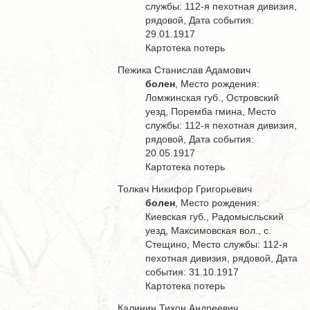
службы: 112-я пехотная дивизия,
рядовой, Дата события:
29.01.1917
Картотека потерь
Пежика Станислав Адамович
болен
, Место рождения:
Ломжинская губ., Островский
уезд, Поремба гмина, Место
службы: 112-я пехотная дивизия,
рядовой, Дата события:
20.05.1917
Картотека потерь
Толкач Никифор Григорьевич
болен
, Место рождения:
Киевская губ., Радомысльский
уезд, Максимовская вол., с.
Стещино, Место службы: 112-я
пехотная дивизия, рядовой, Дата
события: 31.10.1917
Картотека потерь
Калинин Тихон Андреевич