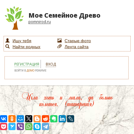
Мое Семейное Древо
pomnirod.ru
Ищу тебя
Старые фото
Найти родных
Лента сайта
РЕГИСТРАЦИЯ
ВХОД
ВОЙТИ В
ДЕМО
РЕЖИМЕ
Игла хоть и мала, да больно
колется. (татарская)