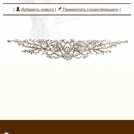
|
Добавить нового
|
Прикрепить существующего
|