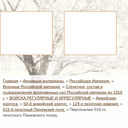
Главная
»
Архивные материалы.
»
Российская Империя.
»
Военные Российской империи.
»
Структура, состав и
подразделения вооруженных сил Российской империи до 1918
г.
»
ВОЙСКА РЕГУЛЯРНЫЕ И ИРРЕГУЛЯРНЫЕ
»
Армейские
корпуса.
»
50-й армейский корпус.
»
129-я пехотная дивизия.
»
515-й пехотный Пинежский полк.
»
Персоналии 515-го
пехотного Пинежского полка.