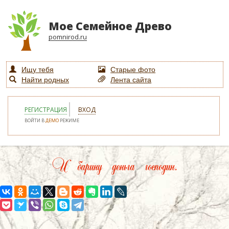
Мое Семейное Древо
pomnirod.ru
Ищу тебя
Старые фото
Найти родных
Лента сайта
РЕГИСТРАЦИЯ
ВХОД
ВОЙТИ В
ДЕМО
РЕЖИМЕ
И барину деньга господин.