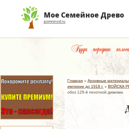
Мое Семейное Древо
pomnirod.ru
Куда передние колес
Главная
»
Архивные материалы
империи до 1918 г.
»
ВОЙСКА Р
обоз 129-й пехотной дивизии.