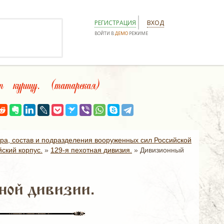
РЕГИСТРАЦИЯ
ВХОД
ВОЙТИ В
ДЕМО
РЕЖИМЕ
 курицу. (татарская)
ура, состав и подразделения вооруженных сил Российской
ский корпус.
»
129-я пехотная дивизия.
»
Дивизионный
ной дивизии.