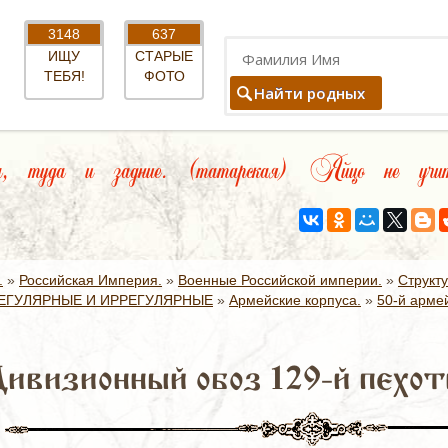
3148
637
ИЩУ
СТАРЫЕ
ТЕБЯ!
ФОТО
Найти родных
а, туда и задние. (татарская) Яйцо не учит
.
»
Российская Империя.
»
Военные Российской империи.
»
Структ
ЕГУЛЯРНЫЕ И ИРРЕГУЛЯРНЫЕ
»
Армейские корпуса.
»
50-й армей
Дивизионный обоз 129-й пехот