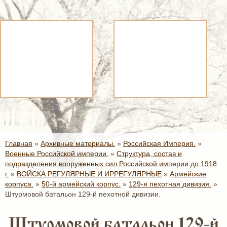
Главная
»
Архивные материалы.
»
Российская Империя.
»
Военные Российской империи.
»
Структура, состав и
подразделения вооруженных сил Российской империи до 1918
г.
»
ВОЙСКА РЕГУЛЯРНЫЕ И ИРРЕГУЛЯРНЫЕ
»
Армейские
корпуса.
»
50-й армейский корпус.
»
129-я пехотная дивизия.
»
Штурмовой батальон 129-й пехотной дивизии.
Штурмовой батальон 129-й