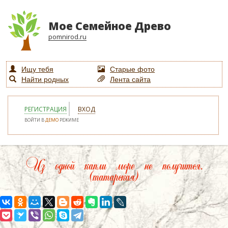
Мое Семейное Древо
pomnirod.ru
Ищу тебя
Старые фото
Найти родных
Лента сайта
РЕГИСТРАЦИЯ
ВХОД
ВОЙТИ В
ДЕМО
РЕЖИМЕ
Из одной капли море не получится.
(татарская)