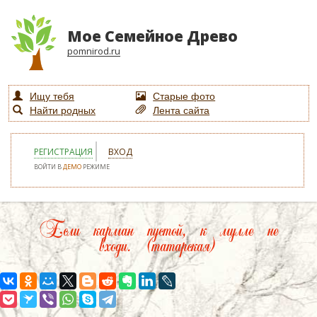
Мое Семейное Древо
pomnirod.ru
Ищу тебя
Старые фото
Найти родных
Лента сайта
РЕГИСТРАЦИЯ
ВХОД
ВОЙТИ В
ДЕМО
РЕЖИМЕ
Если карман пустой, к мулле не
входи. (татарская)