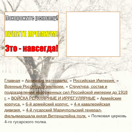
Главная
»
Архивные материалы.
»
Российская Империя.
»
Военные Российской империи.
»
Структура, состав и
подразделения вооруженных сил Российской империи до 1918
г.
»
ВОЙСКА РЕГУЛЯРНЫЕ И ИРРЕГУЛЯРНЫЕ
»
Армейские
корпуса.
»
6-й армейский корпус.
»
4-я кавалерийская
дивизия.
»
4-й гусарский Мариупольский генерал-
фельдмаршала князя Витгенштейна полк.
»
Полковая церковь
4-го гусарского полка.