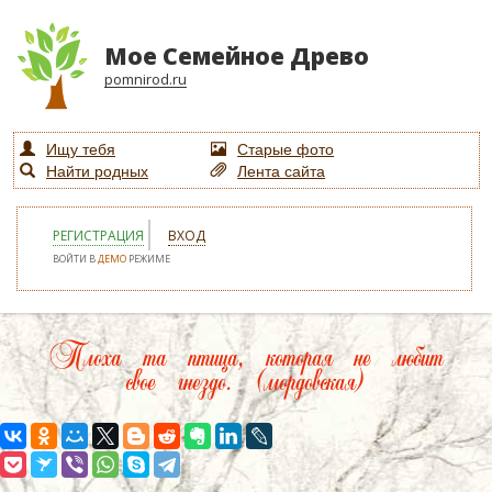
Мое Семейное Древо
pomnirod.ru
Ищу тебя
Старые фото
Найти родных
Лента сайта
РЕГИСТРАЦИЯ
ВХОД
ВОЙТИ В
ДЕМО
РЕЖИМЕ
Плоха та птица, которая не любит
свое гнездо. (мордовская)