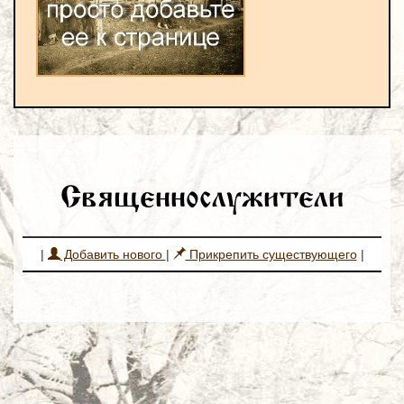
Священнослужители
|
Добавить нового
|
Прикрепить существующего
|