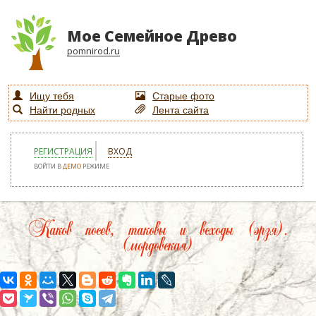
Мое Семейное Древо
pomnirod.ru
Ищу тебя
Старые фото
Найти родных
Лента сайта
РЕГИСТРАЦИЯ
ВХОД
ВОЙТИ В
ДЕМО
РЕЖИМЕ
Каков посев, таковы и всходы (эрзя).
(мордовская)