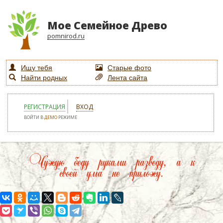
Мое Семейное Древо
pomnirod.ru
Ищу тебя
Старые фото
Найти родных
Лента сайта
РЕГИСТРАЦИЯ
ВХОД
ВОЙТИ В
ДЕМО
РЕЖИМЕ
Чужую беду руками разведу, а к
своей ума не приложу.