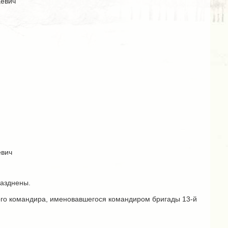
аевич
евич
разднены.
ого командира, именовавшегося командиром бригады 13-й