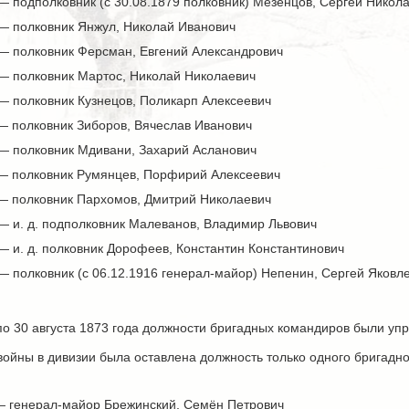
— подполковник (с 30.08.1879 полковник) Мезенцов, Сергей Никол
 — полковник Янжул, Николай Иванович
 — полковник Ферсман, Евгений Александрович
 — полковник Мартос, Николай Николаевич
— полковник Кузнецов, Поликарп Алексеевич
 — полковник Зиборов, Вячеслав Иванович
 — полковник Мдивани, Захарий Асланович
 — полковник Румянцев, Порфирий Алексеевич
 — полковник Пархомов, Дмитрий Николаевич
— и. д. подполковник Малеванов, Владимир Львович
— и. д. полковник Дорофеев, Константин Константинович
— полковник (с 06.12.1916 генерал-майор) Непенин, Сергей Яковл
 по 30 августа 1873 года должности бригадных командиров были уп
ойны в дивизии была оставлена должность только одного бригадн
 — генерал-майор Брежинский, Семён Петрович