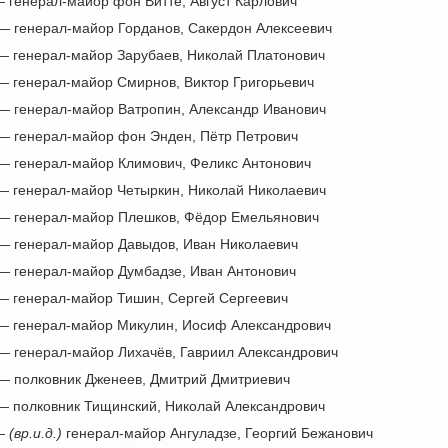
— генерал-майор фон Витте, Август Карлович
 — генерал-майор Горданов, Сакердон Алексеевич
 — генерал-майор Зарубаев, Николай Платонович
 — генерал-майор Смирнов, Виктор Григорьевич
 — генерал-майор Ватропин, Александр Иванович
 — генерал-майор фон Энден, Пётр Петрович
 — генерал-майор Климович, Феликс Антонович
 — генерал-майор Четыркин, Николай Николаевич
 — генерал-майор Плешков, Фёдор Емельянович
 — генерал-майор Давыдов, Иван Николаевич
 — генерал-майор Думбадзе, Иван Антонович
 — генерал-майор Тишин, Сергей Сергеевич
 — генерал-майор Микулин, Иосиф Александрович
 — генерал-майор Лихачёв, Гавриил Александрович
 — полковник Дженеев, Дмитрий Дмитриевич
 — полковник Тищинский, Николай Александрович
 —
(вр.и.д.)
генерал-майор Ангуладзе, Георгий Бежанович