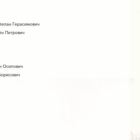
Степан Герасимович
ён Петрович
ён Осипович
Борисович