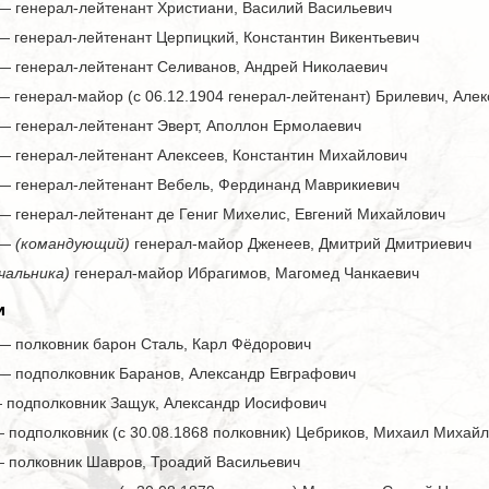
 — генерал-лейтенант Христиани, Василий Васильевич
— генерал-лейтенант Церпицкий, Константин Викентьевич
 — генерал-лейтенант Селиванов, Андрей Николаевич
— генерал-майор (с 06.12.1904 генерал-лейтенант) Брилевич, Але
 — генерал-лейтенант Эверт, Аполлон Ермолаевич
 — генерал-лейтенант Алексеев, Константин Михайлович
 — генерал-лейтенант Вебель, Фердинанд Маврикиевич
 — генерал-лейтенант де Гениг Михелис, Евгений Михайлович
 —
(командующий)
генерал-майор Дженеев, Дмитрий Дмитриевич
ачальника)
генерал-майор Ибрагимов, Магомед Чанкаевич
и
 — полковник барон Сталь, Карл Фёдорович
 — подполковник Баранов, Александр Евграфович
 — подполковник Защук, Александр Иосифович
— подполковник (с 30.08.1868 полковник) Цебриков, Михаил Михай
— полковник Шавров, Троадий Васильевич