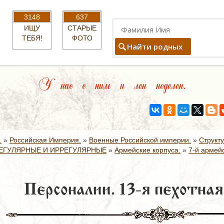
3148
637
ИЩУ
СТАРЫЕ
ТЕБЯ!
ФОТО
Найти родных
У нас с ним и лен неделен.
.
»
Российская Империя.
»
Военные Российской империи.
»
Структ
ЕГУЛЯРНЫЕ И ИРРЕГУЛЯРНЫЕ
»
Армейские корпуса.
»
7-й армейс
Персоналии. 13-я пехотная