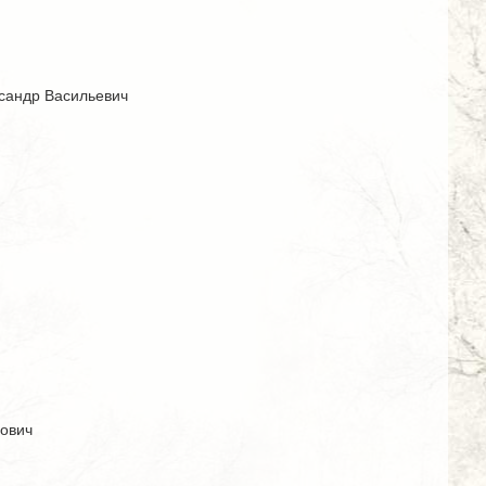
ксандр Васильевич
лович