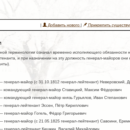
|
Добавить нового
|
Прикрепить существ
и
ой терминологии означал временно исполняющего обязанности н
тенанта, и при назначении на эту должность генерал-майоров они
нты).
— генерал-майор (с 31.10.1812 генерал-лейтенант) Неверовский, 
 — командующий генерал-майор Ставицкий, Максим Фёдорович
 — командующий генерал-майор князь Гурьялов, Иван Степанович
— генерал-лейтенант Эссен, Пётр Кириллович
— генерал-майор Гогель, Фёдор Григорьевич
— генерал-майор (с 21.05.1825 генерал-лейтенант) Савоини, Ерем
 — генерал-лейтенант Кишкин, Василий Михайлович