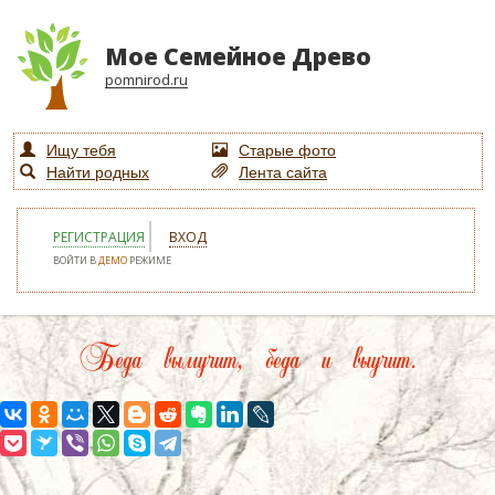
Мое Семейное Древо
pomnirod.ru
Ищу тебя
Старые фото
Найти родных
Лента сайта
РЕГИСТРАЦИЯ
ВХОД
ВОЙТИ В
ДЕМО
РЕЖИМЕ
Беда вымучит, беда и выучит.