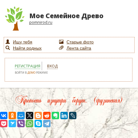
Мое Семейное Древо
pomnirod.ru
Ищу тебя
Старые фото
Найти родных
Лента сайта
РЕГИСТРАЦИЯ
ВХОД
ВОЙТИ В
ДЕМО
РЕЖИМЕ
Крепость изнутри берут. (грузинская)