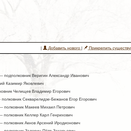
|
Добавить нового
|
Прикрепить существ
 — подполковник Веригин Александр Иванович
кий Казимир Яковлевич
ковник Челищев Владимир Егорович
— полковник Секварелидзе-Бежанов Егор Егорович
 — полковник Макеев Михаил Петрович
 — полковник Келлер Карл Генрихович
 — полковник Акнов Арсений Иродионович
 — полковник Задорин Пётр Захарьевич