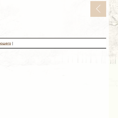
ующего
|