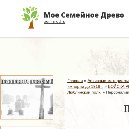
Мое Семейное Древо
pomnirod.ru
Главная
»
Архивные материалы
империи до 1918 г.
»
ВОЙСКА Р
Люблинский полк.
»
Персоналии
П