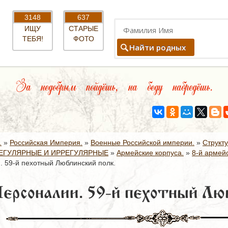
3148
637
ИЩУ
СТАРЫЕ
ТЕБЯ!
ФОТО
Найти родных
За недобрым пойдёшь, на беду набредёшь.
.
»
Российская Империя.
»
Военные Российской империи.
»
Структ
ЕГУЛЯРНЫЕ И ИРРЕГУЛЯРНЫЕ
»
Армейские корпуса.
»
8-й армейс
. 59-й пехотный Люблинский полк.
ерсоналии. 59-й пехотный Люб