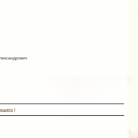
Александрович
ующего
|