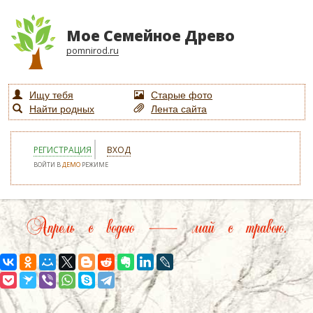
Мое Семейное Древо
pomnirod.ru
Ищу тебя
Старые фото
Найти родных
Лента сайта
РЕГИСТРАЦИЯ
ВХОД
ВОЙТИ В
ДЕМО
РЕЖИМЕ
Апрель с водою — май с травою.