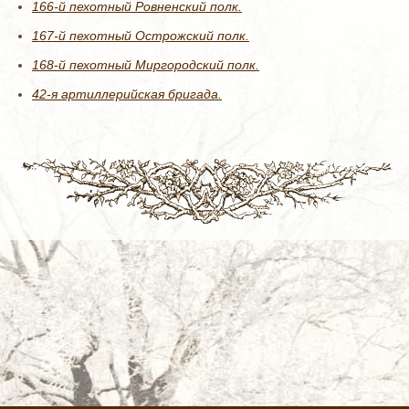
166-й пехотный Ровненский полк.
167-й пехотный Острожский полк.
168-й пехотный Миргородский полк.
42-я артиллерийская бригада.