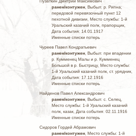
Пузаткин Дмитрий Максимович
ранен/контужен
, Выбыл: р. Рипна;
передовой перевязочный пункт 12
пехотной дивизии, Место службы: 1-й
Уральский казачий полк, прапорщик,
Дата события: 14.01.1917
Именные списки потерь
Чуреев Павел Кондратьевич
ранен/контужен
, Выбыл: при впадении
р. Кумменец Малы и р. Кумменец
Большой в р. Быстрицу, Место службы:
1-й Уральский казачий полк, ст. урядник,
Дата события: 17.12.1916
Именные списки потерь
Найденов Павел Александрович
ранен/контужен
, Выбыл: с. Селец,
Место службы: 1-й Уральский казачий
полк, казак, Дата события: 02.11.1916
Именные списки потерь
Сидоров Гордей Абрамович
ранен/контужен
, Место службы: 1-й