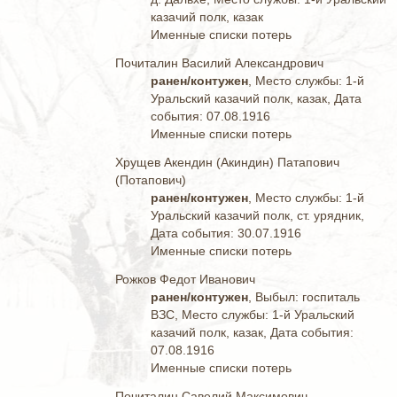
казачий полк, казак
Именные списки потерь
Почиталин Василий Александрович
ранен/контужен
, Место службы: 1-й
Уральский казачий полк, казак, Дата
события: 07.08.1916
Именные списки потерь
Хрущев Акендин (Акиндин) Патапович
(Потапович)
ранен/контужен
, Место службы: 1-й
Уральский казачий полк, ст. урядник,
Дата события: 30.07.1916
Именные списки потерь
Рожков Федот Иванович
ранен/контужен
, Выбыл: госпиталь
ВЗС, Место службы: 1-й Уральский
казачий полк, казак, Дата события:
07.08.1916
Именные списки потерь
Почиталин Савелий Максимович