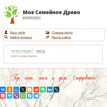
Мое Семейное Древо
pomnirod.ru
Ищу тебя
Старые фото
Найти родных
Лента сайта
РЕГИСТРАЦИЯ
ВХОД
ВОЙТИ В
ДЕМО
РЕЖИМЕ
Где огонь, там и дым. (мордовская)