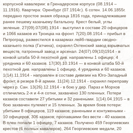
корпусной кавалерии: в Гренадерском корпусе (08.1914 –
11.1916). Квартира: Оренбург (07.1914г.). 6 сотен. 14.06.1855г.
передано простое знамя образца 1816 года, принадлежавшие
ранее пешему казачьему батальону. Крест белый, углы
зеленые. 27(09).07(08).1914 - выступил в составе 20 офицеров
и 1066 казаков из Троицка на фронт. 7(20).08.1914 – прибыл в
Петроград, разместился в казармах лейб-гвардии сводно-
казачьего полка (Гатчина), охранял Охтенский завод взрывчатых
веществ, патронный завод и арсенал. 24(07).09(10)1914 - в
конвой штаба 50-й пехотной див. направлены 1 офицер, 4
урядника и 60 казаков. 17(30).10.1914 –- в конвой штаба 50-й
пехотной див. направлены 1 офицер, 4 урядника и 60 казаков.
1(14).11.1914 - направлен в составе дивизии на Юго-Западный
фронт, в резерв 8-й армии. 11(24).12.1914 - охранял переправу
через р. Сан. 13(26).12.1914 - в бою у дер. Параз и Морхов
отличились 2-я и 4-я сотни, захвачено 130 пленных. Потери
казаков составили 27 убитыми и 32 ранеными. 1(14).04.1915 – в
бою захвачен пулемет и 15 пленных. За время боев потери:
убитыми 8 офицеров, 119 казаков; ранеными и контужеными -
10 офицеров, 306 казаков; пропавшими без вести - 40 казаков.
В плен попали 1 офицер, 7 казаков. Получено 459 Георгиевских
крестов (6 полных кавалеров), 264 Георгиевские медали, 20