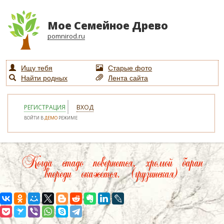
Мое Семейное Древо
pomnirod.ru
Ищу тебя
Старые фото
Найти родных
Лента сайта
РЕГИСТРАЦИЯ
ВХОД
ВОЙТИ В
ДЕМО
РЕЖИМЕ
Когда стадо повернется, хромой баран
впереди окажется. (грузинская)