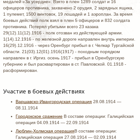
медалей «За усердие». Взято в плен 1289 солдат и 16
офицеров противника, захвачено 2 орудия, 2 зарядных ящика,
1 пулемет, 1500 винтовок, 19 лошадей и 1 аэроплан. За время
боевых действий полк взял в плен 5 офицеров и 832 солдата
противника. Потерял убитыми всего 23 казака
29(12).11(12).1916 - полк отозван из действующей армии.
1(14).12.1916 - по железной дороге направлен внутрь империи.
16(29).12.1916 - через Оренбург прибыл в г. Челкар Тургайской
области. 21(03).12(01).1916(1917) - походным порядком
направлен в г. Иргиз. осень 1917 - прибыл в Оренбургскую
губернию и был расквартирован в ст. Павловской. 01.1918 -
расформирован.
Участие в боевых действиях
Варшавско-Ивангородская операция
28.08.1914 —
08.11.1914
Городокское сражение
В составе операции: Галицийская
операция 04.09.1914 — 22.09.1914
Люблин-Холмская операция
В составе операции:
Галицийская операция 27.08.1914 — 02.09.1914