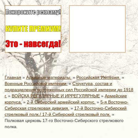
Главная
»
Архивные материалы.
»
Российская Империя.
»
Военные Российской империи.
»
Структура, состав и
подразделения вооруженных сил Российской империи до 1918
г.
»
ВОЙСКА РЕГУЛЯРНЫЕ И ИРРЕГУЛЯРНЫЕ
»
Армейские
корпуса.
»
2-й Сибирский армейский корпус.
»
5-я Восточно-
Сибирская стрелковая дивизия.
»
17-й Восточно-Сибирский
стрелковый полк./ 17-й Сибирский стрелковый полк.
»
Полковая церковь 17-го Восточно-Сибирского стрелкового
полка.