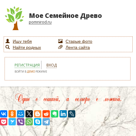
Мое Семейное Древо
pomnirod.ru
Ищу тебя
Старые фото
Найти родных
Лента сайта
РЕГИСТРАЦИЯ
ВХОД
ВОЙТИ В
ДЕМО
РЕЖИМЕ
Один с сошкой, а семеро с ложкой.