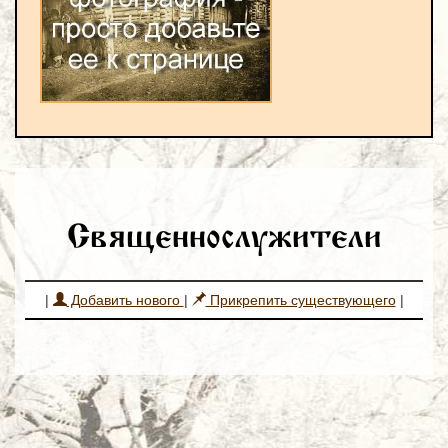
Священнослужители
|
Добавить нового
|
Прикрепить существующего
|