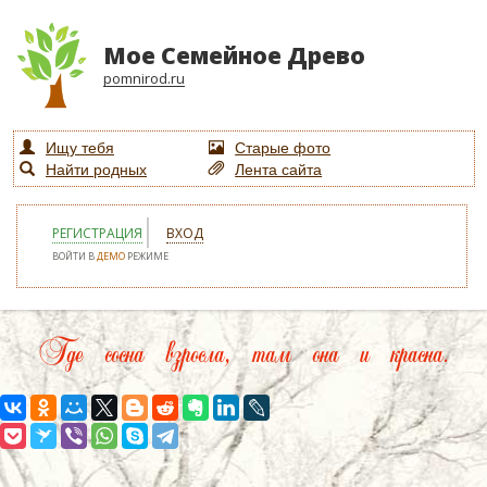
Мое Семейное Древо
pomnirod.ru
Ищу тебя
Старые фото
Найти родных
Лента сайта
РЕГИСТРАЦИЯ
ВХОД
ВОЙТИ В
ДЕМО
РЕЖИМЕ
Где сосна взросла, там она и красна.