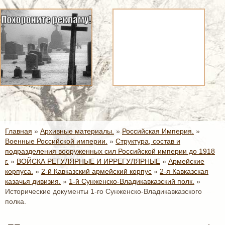
Главная
»
Архивные материалы.
»
Российская Империя.
»
Военные Российской империи.
»
Структура, состав и
подразделения вооруженных сил Российской империи до 1918
г.
»
ВОЙСКА РЕГУЛЯРНЫЕ И ИРРЕГУЛЯРНЫЕ
»
Армейские
корпуса.
»
2-й Кавказский армейский корпус
»
2-я Кавказская
казачья дивизия.
»
1-й Сунженско-Владикавказский полк.
»
Исторические документы 1-го Сунженско-Владикавказского
полка.