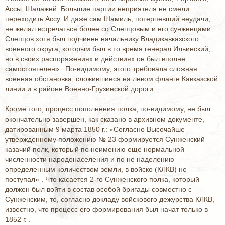
Ассы, Шалажей. Большие партии неприятеля не смели
переходить Ассу. И даже сам Шамиль, потерпевший неудачи,
не желал встречаться более со Слепцовым и его сунженцами.
Слепцов хотя был подчинен начальнику Владикавказского
военного округа, которым был в то время генерал Ильинский,
но в своих распоряжениях и действиях он был вполне
самостоятелен» . По-видимому, этого требовала сложная
военная обстановка, сложившиеся на левом фланге Кавказской
линии и в районе Военно-Грузинской дороги.
Кроме того, процесс пополнения полка, по-видимому, не был
окончательно завершен, как сказано в архивном документе,
датированным 9 марта 1850 г.: «Согласно Высочайше
утвержденному положению № 23 формируется Сунженский
казачий полк, который по неимению еще нормальной
численности народонаселения и по не наделению
определенным количеством земли, в войско (КЛКВ) не
поступал» . Что касается 2-го Сунженского полка, который
должен был войти в состав особой бригады совместно с
Сунженским, то, согласно докладу войскового дежурства КЛКВ,
известно, что процесс его формирования был начат только в
1852 г. .