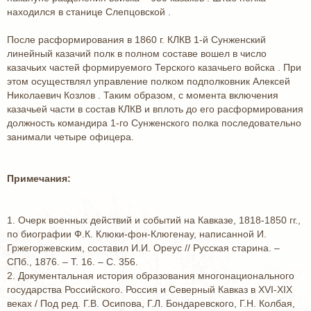
находился в станице Слепцовской .
После расформирования в 1860 г. КЛКВ 1-й Сунженский
линейный казачий полк в полном составе вошел в число
казачьих частей формируемого Терского казачьего войска . При
этом осуществлял управление полком подполковник Алексей
Николаевич Козлов . Таким образом, с момента включения
казачьей части в состав КЛКВ и вплоть до его расформирования
должность командира 1-го Сунженского полка последовательно
занимали четыре офицера.
Примечания:
1. Очерк военных действий и событий на Кавказе, 1818-1850 гг.,
по биографии Ф.К. Клюки-фон-Клюгенау, написанной И.
Гржегоржевским, составил И.И. Ореус // Русская старина. –
СПб., 1876. – Т. 16. – С. 356.
2. Документальная история образования многонационального
государства Российского. Россия и Северный Кавказ в XVI-XIX
веках / Под ред. Г.В. Осипова, Г.Л. Бондаревского, Г.Н. Колбая,