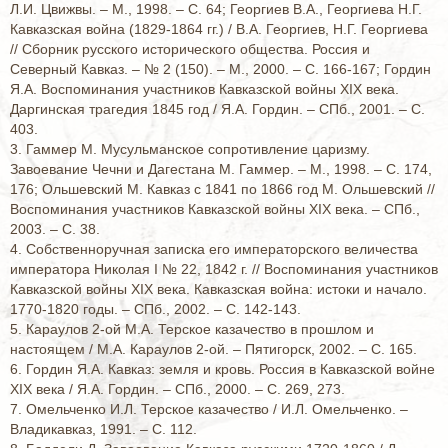
Л.И. Цвижвы. – М., 1998. – С. 64; Георгиев В.А., Георгиева Н.Г.
Кавказская война (1829-1864 гг.) / В.А. Георгиев, Н.Г. Георгиева
// Сборник русского исторического общества. Россия и
Северный Кавказ. – № 2 (150). – М., 2000. – С. 166-167; Гордин
Я.А. Воспоминания участников Кавказской войны XIX века.
Даргинская трагедия 1845 год / Я.А. Гордин. – СПб., 2001. – С.
403.
3. Гаммер М. Мусульманское сопротивление царизму.
Завоевание Чечни и Дагестана М. Гаммер. – М., 1998. – С. 174,
176; Ольшевский М. Кавказ с 1841 по 1866 год М. Ольшевский //
Воспоминания участников Кавказской войны XIX века. – СПб.,
2003. – С. 38.
4. Собственноручная записка его императорского величества
императора Николая I № 22, 1842 г. // Воспоминания участников
Кавказской войны XIX века. Кавказская война: истоки и начало.
1770-1820 годы. – СПб., 2002. – С. 142-143.
5. Караулов 2-ой М.А. Терское казачество в прошлом и
настоящем / М.А. Караулов 2-ой. – Пятигорск, 2002. – С. 165.
6. Гордин Я.А. Кавказ: земля и кровь. Россия в Кавказской войне
XIX века / Я.А. Гордин. – СПб., 2000. – С. 269, 273.
7. Омельченко И.Л. Терское казачество / И.Л. Омельченко. –
Владикавказ, 1991. – С. 112.