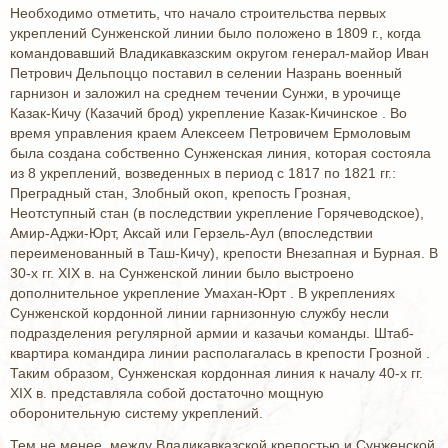
Необходимо отметить, что начало строительства первых
укреплений Сунженской линии было положено в 1809 г., когда
командовавший Владикавказским округом генерал-майор Иван
Петрович Дельпоццо поставил в селении Назрань военный
гарнизон и заложил на среднем течении Сунжи, в урочище
Казак-Кичу (Казачий брод) укрепление Казак-Кичинское . Во
время управления краем Алексеем Петровичем Ермоловым
была создана собственно Сунженская линия, которая состояла
из 8 укреплений, возведенных в период с 1817 по 1821 гг.:
Преградный стан, Злобный окоп, крепость Грозная,
Неотступный стан (в последствии укрепление Горячеводское),
Амир-Аджи-Юрт, Аксай или Герзель-Аул (впоследствии
переименованный в Таш-Кичу), крепости Внезапная и Бурная. В
30-х гг. XIX в. на Сунженской линии было выстроено
дополнительное укрепление Умахан-Юрт . В укреплениях
Сунженской кордонной линии гарнизонную службу несли
подразделения регулярной армии и казачьи команды. Штаб-
квартира командира линии располагалась в крепости Грозной .
Таким образом, Сунженская кордонная линия к началу 40-х гг.
XIX в. представляла собой достаточно мощную
оборонительную систему укреплений.
Тем не менее, между Владикавказской крепостью и Сунженской