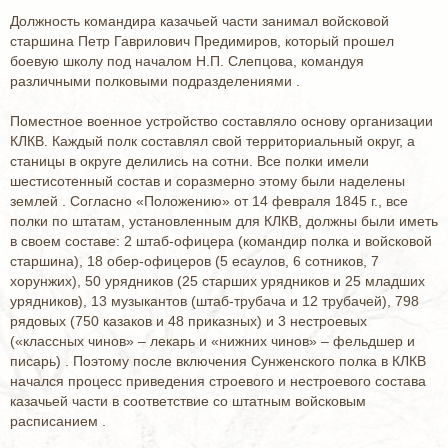
Должность командира казачьей части занимал войсковой
старшина Петр Гаврилович Предимиров, который прошел
боевую школу под началом Н.П. Слепцова, командуя
различными полковыми подразделениями .
Поместное военное устройство составляло основу организации
КЛКВ. Каждый полк составлял свой территориальный округ, а
станицы в округе делились на сотни. Все полки имели
шестисотенный состав и соразмерно этому были наделены
землей . Согласно «Положению» от 14 февраля 1845 г., все
полки по штатам, установленным для КЛКВ, должны были иметь
в своем составе: 2 штаб-офицера (командир полка и войсковой
старшина), 18 обер-офицеров (5 есаулов, 6 сотников, 7
хорунжих), 50 урядников (25 старших урядников и 25 младших
урядников), 13 музыкантов (штаб-трубача и 12 трубачей), 798
рядовых (750 казаков и 48 приказных) и 3 нестроевых
(«классных чинов» – лекарь и «нижних чинов» – фельдшер и
писарь) . Поэтому после включения Сунженского полка в КЛКВ
начался процесс приведения строевого и нестроевого состава
казачьей части в соответствие со штатным войсковым
расписанием .