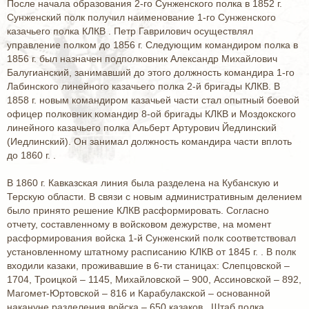
После начала образования 2-го Сунженского полка в 1852 г.
Сунженский полк получил наименование 1-го Сунженского
казачьего полка КЛКВ . Петр Гаврилович осуществлял
управление полком до 1856 г. Следующим командиром полка в
1856 г. был назначен подполковник Александр Михайлович
Балугианский, занимавший до этого должность командира 1-го
Лабинского линейного казачьего полка 2-й бригады КЛКВ. В
1858 г. новым командиром казачьей части стал опытный боевой
офицер полковник командир 8-ой бригады КЛКВ и Моздокского
линейного казачьего полка Альберт Артурович Йедлинский
(Иедлинский). Он занимал должность командира части вплоть
до 1860 г. .
В 1860 г. Кавказская линия была разделена на Кубанскую и
Терскую области. В связи с новым административным делением
было принято решение КЛКВ расформировать. Согласно
отчету, составленному в войсковом дежурстве, на момент
расформирования войска 1-й Сунженский полк соответствовал
установленному штатному расписанию КЛКВ от 1845 г. . В полк
входили казаки, проживавшие в 6-ти станицах: Слепцовской –
1704, Троицкой – 1145, Михайловской – 900, Ассиновской – 892,
Магомет-Юртовской – 816 и Карабулакской – основанной
накануне разделения войска – 650 казаков . Штаб полка