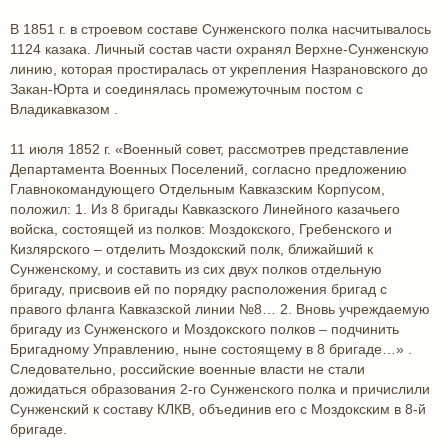
В 1851 г. в строевом составе Сунженского полка насчитывалось
1124 казака. Личный состав части охранял Верхне-Сунженскую
линию, которая простиралась от укрепления Назрановского до
Закан-Юрта и соединялась промежуточным постом с
Владикавказом .
11 июля 1852 г. «Военный совет, рассмотрев представление
Департамента Военных Поселений, согласно предложению
Главнокомандующего Отдельным Кавказским Корпусом,
положил: 1. Из 8 бригады Кавказского Линейного казачьего
войска, состоящей из полков: Моздокского, Гребенского и
Кизлярского – отделить Моздокский полк, ближайший к
Сунженскому, и составить из сих двух полков отдельную
бригаду, присвоив ей по порядку расположения бригад с
правого фланга Кавказской линии №8… 2. Вновь учреждаемую
бригаду из Сунженского и Моздокского полков – подчинить
Бригадному Управлению, ныне состоящему в 8 бригаде…» .
Следовательно, российские военные власти не стали
дожидаться образования 2-го Сунженского полка и причислили
Сунженский к составу КЛКВ, объединив его с Моздокским в 8-й
бригаде.