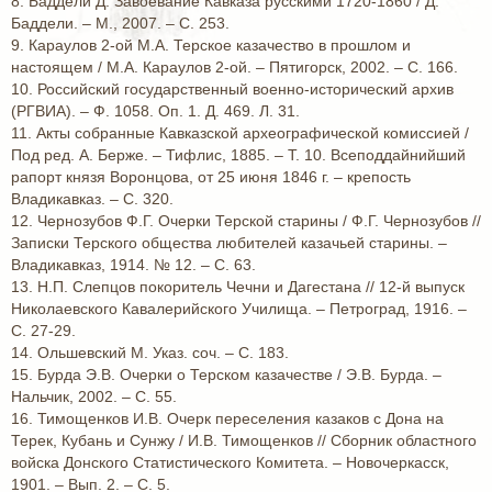
8. Баддели Д. Завоевание Кавказа русскими 1720-1860 / Д.
Баддели. – М., 2007. – С. 253.
9. Караулов 2-ой М.А. Терское казачество в прошлом и
настоящем / М.А. Караулов 2-ой. – Пятигорск, 2002. – С. 166.
10. Российский государственный военно-исторический архив
(РГВИА). – Ф. 1058. Оп. 1. Д. 469. Л. 31.
11. Акты собранные Кавказской археографической комиссией /
Под ред. А. Берже. – Тифлис, 1885. – Т. 10. Всеподдайнийший
рапорт князя Воронцова, от 25 июня 1846 г. – крепость
Владикавказ. – С. 320.
12. Чернозубов Ф.Г. Очерки Терской старины / Ф.Г. Чернозубов //
Записки Терского общества любителей казачьей старины. –
Владикавказ, 1914. № 12. – С. 63.
13. Н.П. Слепцов покоритель Чечни и Дагестана // 12-й выпуск
Николаевского Кавалерийского Училища. – Петроград, 1916. –
С. 27-29.
14. Ольшевский М. Указ. соч. – С. 183.
15. Бурда Э.В. Очерки о Терском казачестве / Э.В. Бурда. –
Нальчик, 2002. – С. 55.
16. Тимощенков И.В. Очерк переселения казаков с Дона на
Терек, Кубань и Сунжу / И.В. Тимощенков // Сборник областного
войска Донского Статистического Комитета. – Новочеркасск,
1901. – Вып. 2. – С. 5.