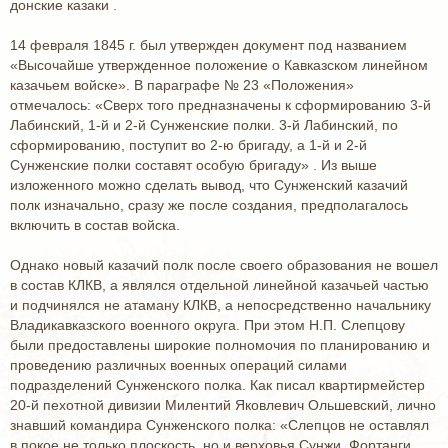
донские казаки .
14 февраля 1845 г. был утвержден документ под названием
«Высочайше утвержденное положение о Кавказском линейном
казачьем войске». В параграфе № 23 «Положения»
отмечалось: «Сверх того предназначены к сформированию 3-й
Лабинский, 1-й и 2-й Сунженские полки. 3-й Лабинский, по
сформированию, поступит во 2-ю бригаду, а 1-й и 2-й
Сунженские полки составят особую бригаду» . Из выше
изложенного можно сделать вывод, что Сунженский казачий
полк изначально, сразу же после создания, предполагалось
включить в состав войска.
Однако новый казачий полк после своего образования не вошел
в состав КЛКВ, а являлся отдельной линейной казачьей частью
и подчинялся не атаману КЛКВ, а непосредственно начальнику
Владикавказского военного округа. При этом Н.П. Слепцову
были предоставлены широкие полномочия по планированию и
проведению различных военных операций силами
подразделений Сунженского полка. Как писал квартирмейстер
20-й пехотной дивизии Милентий Яковлевич Ольшевский, лично
знавший командира Сунженского полка: «Слепцов не оставлял
в покое не только плоскость, но и верховья Сунжи, Фортанги,