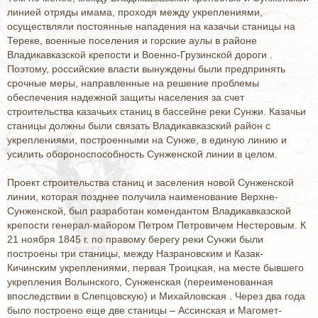
линией отряды имама, проходя между укреплениями,
осуществляли постоянные нападения на казачьи станицы на
Тереке, военные поселения и горские аулы в районе
Владикавказской крепости и Военно-Грузинской дороги .
Поэтому, российские власти вынуждены были предпринять
срочные меры, направленные на решение проблемы
обеспечения надежной защиты населения за счет
строительства казачьих станиц в бассейне реки Сунжи. Казачьи
станицы должны были связать Владикавказский район с
укреплениями, построенными на Сунже, в единую линию и
усилить обороноспособность Сунженской линии в целом.
Проект строительства станиц и заселения новой Сунженской
линии, которая позднее получила наименование Верхне-
Сунженской, был разработан комендантом Владикавказской
крепости генерал-майором Петром Петровичем Нестеровым. К
21 ноября 1845 г. по правому берегу реки Сунжи были
построены три станицы, между Назрановским и Казак-
Кичинским укреплениями, первая Троицкая, на месте бывшего
укрепления Волынского, Сунженская (переименованная
впоследствии в Слепцовскую) и Михайловская . Через два года
было построено еще две станицы – Ассинская и Магомет-