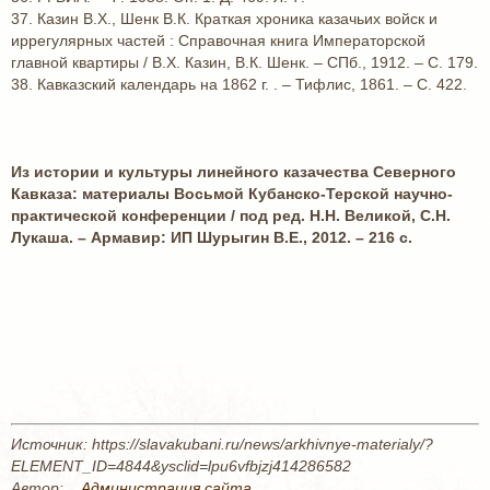
37. Казин В.Х., Шенк В.К. Краткая хроника казачьих войск и
иррегулярных частей : Справочная книга Императорской
главной квартиры / В.Х. Казин, В.К. Шенк. – СПб., 1912. – С. 179.
38. Кавказский календарь на 1862 г. . – Тифлис, 1861. – С. 422.
Из истории и культуры линейного казачества Северного
Кавказа: материалы Восьмой Кубанско-Терской научно-
практической конференции / под ред. Н.Н. Великой, С.Н.
Лукаша. – Армавир: ИП Шурыгин В.Е., 2012. – 216 с.
Источник: https://slavakubani.ru/news/arkhivnye-materialy/?
ELEMENT_ID=4844&ysclid=lpu6vfbjzj414286582
Автор:
_ Администрация сайта