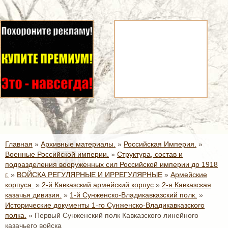
Главная
»
Архивные материалы.
»
Российская Империя.
»
Военные Российской империи.
»
Структура, состав и
подразделения вооруженных сил Российской империи до 1918
г.
»
ВОЙСКА РЕГУЛЯРНЫЕ И ИРРЕГУЛЯРНЫЕ
»
Армейские
корпуса.
»
2-й Кавказский армейский корпус
»
2-я Кавказская
казачья дивизия.
»
1-й Сунженско-Владикавказский полк.
»
Исторические документы 1-го Сунженско-Владикавказского
полка.
»
Первый Сунженский полк Кавказского линейного
казачьего войска