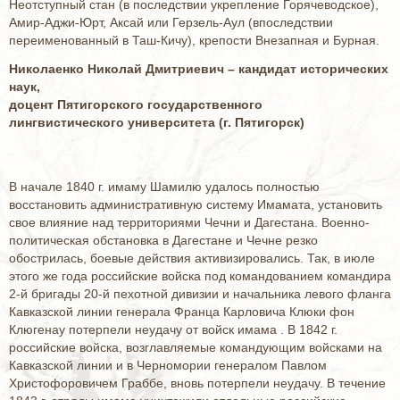
Неотступный стан (в последствии укрепление Горячеводское),
Амир-Аджи-Юрт, Аксай или Герзель-Аул (впоследствии
переименованный в Таш-Кичу), крепости Внезапная и Бурная.
Николаенко Николай Дмитриевич – кандидат исторических
наук,
доцент Пятигорского государственного
лингвистического университета (г. Пятигорск)
В начале 1840 г. имаму Шамилю удалось полностью
восстановить административную систему Имамата, установить
свое влияние над территориями Чечни и Дагестана. Военно-
политическая обстановка в Дагестане и Чечне резко
обострилась, боевые действия активизировались. Так, в июле
этого же года российские войска под командованием командира
2-й бригады 20-й пехотной дивизии и начальника левого фланга
Кавказской линии генерала Франца Карловича Клюки фон
Клюгенау потерпели неудачу от войск имама . В 1842 г.
российские войска, возглавляемые командующим войсками на
Кавказской линии и в Черномории генералом Павлом
Христофоровичем Граббе, вновь потерпели неудачу. В течение