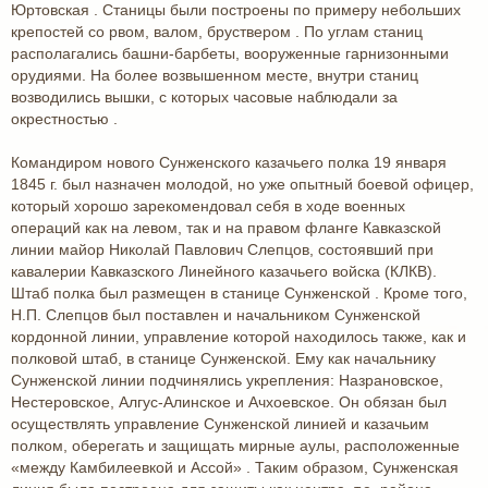
Юртовская . Станицы были построены по примеру небольших
крепостей со рвом, валом, бруствером . По углам станиц
располагались башни-барбеты, вооруженные гарнизонными
орудиями. На более возвышенном месте, внутри станиц
возводились вышки, с которых часовые наблюдали за
окрестностью .
Командиром нового Сунженского казачьего полка 19 января
1845 г. был назначен молодой, но уже опытный боевой офицер,
который хорошо зарекомендовал себя в ходе военных
операций как на левом, так и на правом фланге Кавказской
линии майор Николай Павлович Слепцов, состоявший при
кавалерии Кавказского Линейного казачьего войска (КЛКВ).
Штаб полка был размещен в станице Сунженской . Кроме того,
Н.П. Слепцов был поставлен и начальником Сунженской
кордонной линии, управление которой находилось также, как и
полковой штаб, в станице Сунженской. Ему как начальнику
Сунженской линии подчинялись укрепления: Назрановское,
Нестеровское, Алгус-Алинское и Ачхоевское. Он обязан был
осуществлять управление Сунженской линией и казачьим
полком, оберегать и защищать мирные аулы, расположенные
«между Камбилеевкой и Ассой» . Таким образом, Сунженская