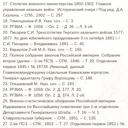
17. Столетие военного министерства 1802-1902. Главное
управление казачьих войск : Исторический очерк / Под ред. Д.А.
Скалона. – СПб., 1902. – С. 297.
18. Тимощенков И.В. Указ. соч. – С. 3.
19. РГВИА. – Ф. 1058. – Оп. 2. – Д. 36. – Л. 4 об.
20. Писарев С.И. Трехсотлетие Терского казачьего войска 1577-
1877. Ко дню юбилейного празднования 3-го октября 1881 г. /
С.И. Писарев. – Владикавказ, 1881. – С. 45.
21. Караулов 2-ой М.А. Указ. соч. – С. 165.
22. Полное собрание законов Российской империи. Собрание
второе (далее – 2-ое ПСЗ). – СПб., 1846. – Т. 20. Отделение
первое 1845 г. № 18739. Именный, данный
Главнокомандующему отдельным Кавказским корпусом,
Генерал-адъютанту Графу Воронцову. – С. 188.
23. Ольшевский М. Указ. соч. – С. 183.
24. РГВИА. – Ф. 1058. Оп. 2. Д. 177. Л. 20.
25. РГВИА. – Ф. 1058. Оп. 2. Д. 374. Л. 2 об.
26. Военно-статистическое обозрение Российской империи.
Издаваемое по Высочайшему повелению при 1-м отделении
Департамента Генерального Штаба . – Т. 16. – Ч. 1.
Ставропольская губерния. – СПб., 1851. – С. 135.
27. 2-ое ПСЗ. – СПб., 1853. – Т. 27. Отделение первое 1852 г. №