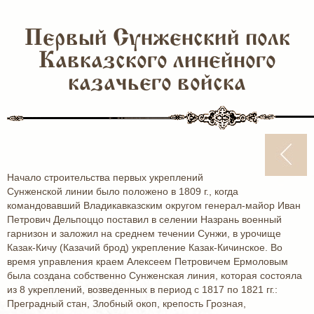
Первый Сунженский полк
Кавказского линейного
казачьего войска
Начало строительства первых укреплений
Сунженской линии было положено в 1809 г., когда
командовавший Владикавказским округом генерал-майор Иван
Петрович Дельпоццо поставил в селении Назрань военный
гарнизон и заложил на среднем течении Сунжи, в урочище
Казак-Кичу (Казачий брод) укрепление Казак-Кичинское. Во
время управления краем Алексеем Петровичем Ермоловым
была создана собственно Сунженская линия, которая состояла
из 8 укреплений, возведенных в период с 1817 по 1821 гг.:
Преградный стан, Злобный окоп, крепость Грозная,