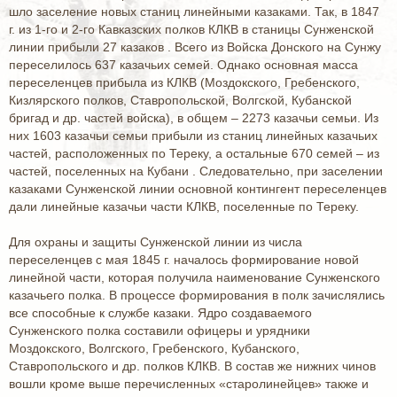
шло заселение новых станиц линейными казаками. Так, в 1847
г. из 1-го и 2-го Кавказских полков КЛКВ в станицы Сунженской
линии прибыли 27 казаков . Всего из Войска Донского на Сунжу
переселилось 637 казачьих семей. Однако основная масса
переселенцев прибыла из КЛКВ (Моздокского, Гребенского,
Кизлярского полков, Ставропольской, Волгской, Кубанской
бригад и др. частей войска), в общем – 2273 казачьи семьи. Из
них 1603 казачьи семьи прибыли из станиц линейных казачьих
частей, расположенных по Тереку, а остальные 670 семей – из
частей, поселенных на Кубани . Следовательно, при заселении
казаками Сунженской линии основной контингент переселенцев
дали линейные казачьи части КЛКВ, поселенные по Тереку.
Для охраны и защиты Сунженской линии из числа
переселенцев с мая 1845 г. началось формирование новой
линейной части, которая получила наименование Сунженского
казачьего полка. В процессе формирования в полк зачислялись
все способные к службе казаки. Ядро создаваемого
Сунженского полка составили офицеры и урядники
Моздокского, Волгского, Гребенского, Кубанского,
Ставропольского и др. полков КЛКВ. В состав же нижних чинов
вошли кроме выше перечисленных «старолинейцев» также и