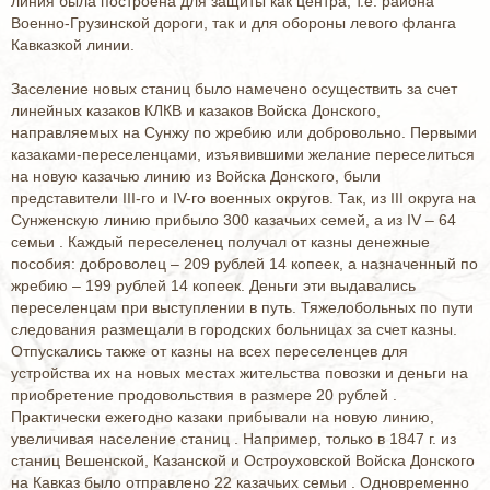
линия была построена для защиты как центра, т.е. района
Военно-Грузинской дороги, так и для обороны левого фланга
Кавказкой линии.
Заселение новых станиц было намечено осуществить за счет
линейных казаков КЛКВ и казаков Войска Донского,
направляемых на Сунжу по жребию или добровольно. Первыми
казаками-переселенцами, изъявившими желание переселиться
на новую казачью линию из Войска Донского, были
представители III-го и IV-го военных округов. Так, из III округа на
Сунженскую линию прибыло 300 казачьих семей, а из IV – 64
семьи . Каждый переселенец получал от казны денежные
пособия: доброволец – 209 рублей 14 копеек, а назначенный по
жребию – 199 рублей 14 копеек. Деньги эти выдавались
переселенцам при выступлении в путь. Тяжелобольных по пути
следования размещали в городских больницах за счет казны.
Отпускались также от казны на всех переселенцев для
устройства их на новых местах жительства повозки и деньги на
приобретение продовольствия в размере 20 рублей .
Практически ежегодно казаки прибывали на новую линию,
увеличивая население станиц . Например, только в 1847 г. из
станиц Вешенской, Казанской и Остроуховской Войска Донского
на Кавказ было отправлено 22 казачьих семьи . Одновременно