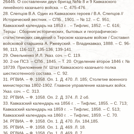
26445. О составлении двух бригад №№ 8 и 9 Кавказского
линейного казачьего войска. – С. 475-476.
28. Слепцов В.А. Один из Кавказских героев / В.А. Слепцов //
Исторический вестник. – СПБ., 1901. – № 12. – С. 951;
Кавказский календарь на 1853 г. . – Тифлис, 1852. – С. 616;
Терцы : Сборник исторических, бытовых и географическо-
статистических сведений о Терском казачьем войске / Составил
войсковой старшина А. Ржевуский. – Владикавказ, 1888. – С. 96-
98, 113, 116-117, 135-136, 139-141.
29. Омельченко И.Л. Указ. соч. – С. 119.
30. 2-ое ПСЗ. – СПб., 1845. – Т. 20. Отделение второе 1846 г. №
18739. Приложение IV. Штат Кавказского казачьего полка
шестисотенного состава. – С. 92.
31. РГВИА. – Ф. 1058. Оп. 1. Д. 470. Л. 185; Столетие военного
министерства 1802-1902. Главное управление казачьих войск.
Указ. соч. – С. 313.
32. РГВИА. – Ф. 1058. Оп. 2. Д. 374. Л. 2 об.
33. Кавказский календарь на 1856 г. . – Тифлис, 1855. – С. 713;
Кавказский календарь на 1859 г. . – Тифлис, 1858. – С. 513;
Кавказский календарь на 1860 г. . – Тифлис, 1859. – С. 70.
34. РГВИА. – Ф. 1058. Оп. 1. Д. 470. Лл. 184,185.
35. РГВИА. – Ф. 1058. Оп. 1. Д. 469. Л. 18.
36. РГВИА. – Ф. 1058. Оп. 1. Д. 469. Л. 7.