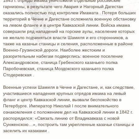
1843 г. отряды имама уничтожили отдельные российские
гарнизоны, в результате чего Авария и Нагорный Дагестан
оказались полностью под контролем Имамата . Потеря больших
территорий в Чечне и Дагестане осложнила военную обстановку
на левом фланге и в центре Кавказской линии. Войска имама
совершили ряд нападений на горские аулы, население которых
не желало подчиняться власти Шамиля и его сторонников, а
также на казачьи станицы и селения, расположенные в районе
Военно-Грузинской дороги. Наиболее жестоким и
разорительным набегам подверглись: военное поселение
Александровское, станица Гребенского казачьего полка
Паробочевская, станица Моздокского казачьего полка
Стодеревская .
Военные успехи Шамиля в Чечне и Дагестане, и, как следствие,
участившиеся нападения крупных отрядов имама на левый
фланг и центр Кавказской линии, вызвали беспокойство в
Петербурге. Император Николай I после внимательного
ознакомления с положением дел на Кавказской линии в 1842 г.
распорядился: «Связать линию от Владикавказа с новой
Сунженскою…», построить там укрепленные казачьи станицы и
заселить их казаками .