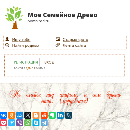
Мое Семейное Древо
pomnirod.ru
Ищу тебя
Старые фото
Найти родных
Лента сайта
РЕГИСТРАЦИЯ
ВХОД
ВОЙТИ В
ДЕМО
РЕЖИМЕ
Не смейся над старым: и сам будешь
стар. (мордовская)