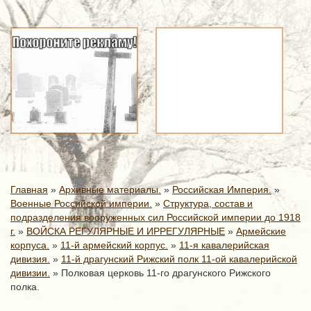
Главная
»
Архивные материалы.
»
Российская Империя.
»
Военные Российской империи.
»
Структура, состав и
подразделения вооруженных сил Российской империи до 1918
г.
»
ВОЙСКА РЕГУЛЯРНЫЕ И ИРРЕГУЛЯРНЫЕ
»
Армейские
корпуса.
»
11-й армейский корпус.
»
11-я кавалерийская
дивизия.
»
11-й драгунский Рижский полк 11-ой кавалерийской
дивизии.
»
Полковая церковь 11-го драгунского Рижского
полка.