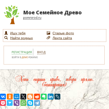
Мое Семейное Древо
pomnirod.ru
Ищу тебя
Старые фото
Найти родных
Лента сайта
РЕГИСТРАЦИЯ
ВХОД
ВОЙТИ В
ДЕМО
РЕЖИМЕ
Хоть сидишь криво, говори прямо.
(башкирская)