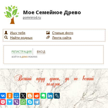
Мое Семейное Древо
pomnirod.ru
Ищу тебя
Старые фото
Найти родных
Лента сайта
РЕГИСТРАЦИЯ
ВХОД
ВОЙТИ В
ДЕМО
РЕЖИМЕ
Всякий труд ценен, да не всякий
полезен.