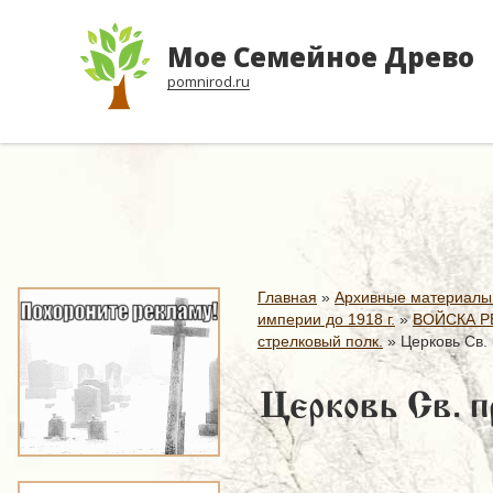
Мое Семейное Древо
pomnirod.ru
Главная
»
Архивные материалы
империи до 1918 г.
»
ВОЙСКА Р
стрелковый полк.
»
Церковь Св. 
Церковь Св. п