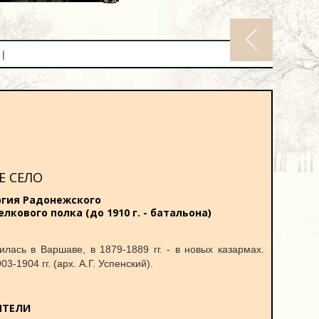
|
Е СЕЛО
ергия Радонежского
лкового полка (до 1910 г. - батальона)
илась в Варшаве, в 1879-1889 гг. - в новых казармах.
-1904 гг. (арх. А.Г. Успенский).
ЯТЕЛИ