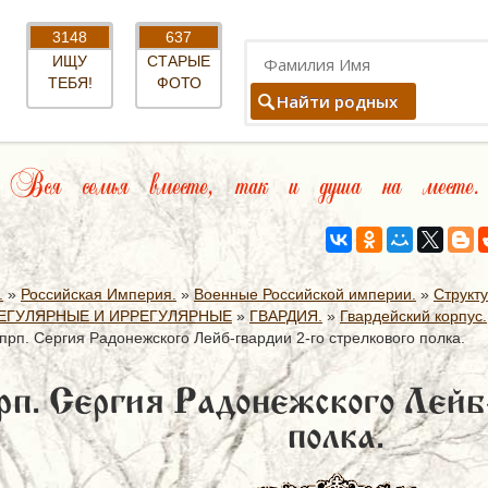
3148
637
ИЩУ
СТАРЫЕ
ТЕБЯ!
ФОТО
Найти родных
Вся семья вместе, так и душа на месте.
.
»
Российская Империя.
»
Военные Российской империи.
»
Структ
ЕГУЛЯРНЫЕ И ИРРЕГУЛЯРНЫЕ
»
ГВАРДИЯ.
»
Гвардейский корпус.
прп. Сергия Радонежского Лейб-гвардии 2-го стрелкового полка.
рп. Сергия Радонежского Лейб
полка.