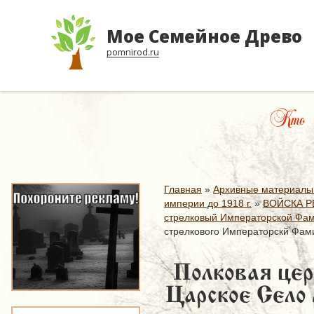
Мое Семейное Древо
pomnirod.ru
Кто ж
Главная
»
Архивные материалы
империи до 1918 г.
»
ВОЙСКА Р
стрелковый Императорской Фам
стрелкового Императорскй Фам
Полковая цер
Царское Село