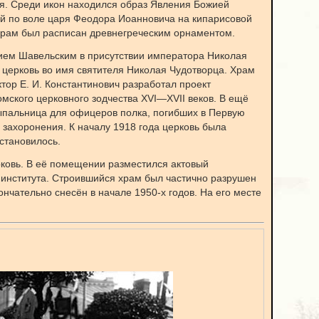
я. Среди икон находился образ Явления Божией
 по воле царя Феодора Иоанновича на кипарисовой
 храм был расписан древнегреческим орнаментом.
гием Шавельским в присутствии императора Николая
 церковь во имя святителя Николая Чудотворца. Храм
тор Е. И. Константинович разработал проект
мского церковного зодчества XVI—XVII веков. В ещё
ыпальница для офицеров полка, погибших в Первую
 захоронения. К началу 1918 года церковь была
остановилось.
рковь. В её помещении разместился актовый
института. Строившийся храм был частично разрушен
нчательно снесён в начале 1950-х годов. На его месте