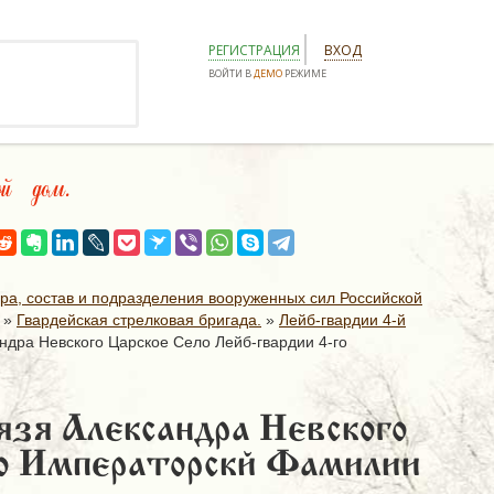
РЕГИСТРАЦИЯ
ВХОД
ВОЙТИ В
ДЕМО
РЕЖИМЕ
й дом.
ура, состав и подразделения вооруженных сил Российской
»
Гвардейская стрелковая бригада.
»
Лейб-гвардии 4-й
ндра Невского Царское Село Лейб-гвардии 4-го
язя Александра Невского
ого Императорскй Фамилии