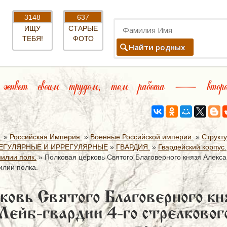
3148
637
ИЩУ
СТАРЫЕ
ТЕБЯ!
ФОТО
Найти родных
ивет своим трудом, тем работа — второ
.
»
Российская Империя.
»
Военные Российской империи.
»
Структ
ЕГУЛЯРНЫЕ И ИРРЕГУЛЯРНЫЕ
»
ГВАРДИЯ.
»
Гвардейский корпус.
илии полк.
»
Полковая церковь Святого Благоверного князя Алекса
илии полка.
ковь Святого Благоверного кн
 Лейб-гвардии 4-го стрелков