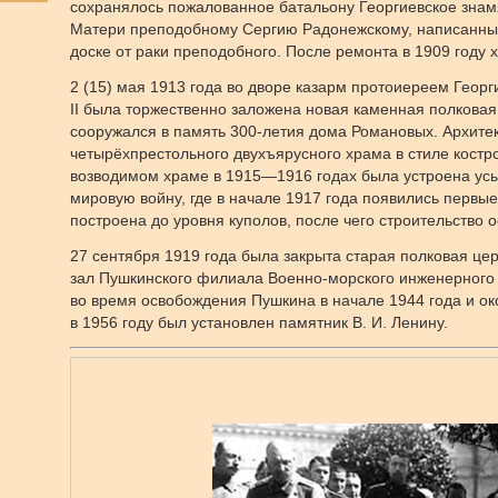
сохранялось пожалованное батальону Георгиевское знам
Матери преподобному Сергию Радонежскому, написанный
доске от раки преподобного. После ремонта в 1909 году
2 (15) мая 1913 года во дворе казарм протоиереем Геор
II была торжественно заложена новая каменная полковая
сооружался в память 300-летия дома Романовых. Архитек
четырёхпрестольного двухъярусного храма в стиле костро
возводимом храме в 1915—1916 годах была устроена ус
мировую войну, где в начале 1917 года появились первые
построена до уровня куполов, после чего строительство 
27 сентября 1919 года была закрыта старая полковая це
зал Пушкинского филиала Военно-морского инженерного 
во время освобождения Пушкина в начале 1944 года и око
в 1956 году был установлен памятник В. И. Ленину.