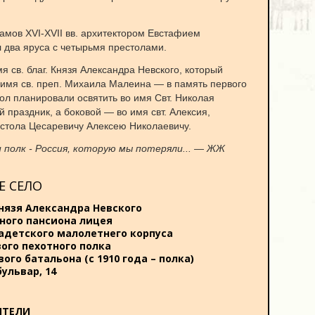
амов XVI-XVII вв. архитектором Евстафием
 два яруса с четырьмя престолами.
 св. благ. Князя Александра Невского, который
 имя св. преп. Михаила Малеина — в память первого
ол планировали освятить во имя Свт. Николая
 праздник, а боковой — во имя свт. Алексия,
естола Цесаревичу Алексею Николаевичу.
полк - Россия, которую мы потеряли... — ЖЖ
Е СЕЛО
князя Александра Невского
дного пансиона лицея
кадетского малолетнего корпуса
вого пехотного полка
вого батальона (с 1910 года – полка)
ульвар, 14
ЯТЕЛИ