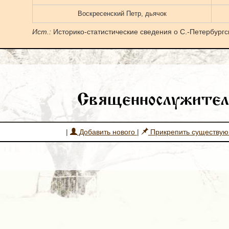
Воскресенский Петр, дьячок
Ист.:
Историко-статистические сведения о С.-Петербургск
Священнослужител
|
Добавить нового
|
Прикрепить существу