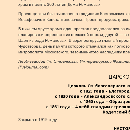
храм в память 300-летия Дома Романовых.
Проект церкви был выполнен в традициях Костромских хр
Иосифовичем Константиновичем. Проект предусматривал
В нижнем ярусе храма один престол предполагался во имя
планировали перенести из полковой церкви, другой — во
Царя из рода Романовых. В верхнем ярусе главный прест
Чудотворца, день памяти которого отмечался как полковой
митрополита Московского, тезоименитого наследнику пр
Лейб-гвардии 4-й Стрелковый Императорской Фамилии 
(livejournal.com)
ЦАРСКО
Церковь Св. благоверного 
с 1825 года – Благоро
с 1830 года – Александровского 
с 1860 года – Образцо
с 1861 года – 4 лейб-гвардии стрелко
Кадетский б
Закрыта в 1919 году.
НАСТО