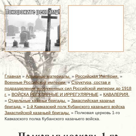
Главная
»
Архивные материалы.
»
Российская Империя.
»
Военные Российской империи.
»
Структура, состав и
подразделения вооруженных сил Российской империи до 1918
г.
»
ВОЙСКА РЕГУЛЯРНЫЕ И ИРРЕГУЛЯРНЫЕ
»
КАВАЛЕРИЯ.
»
Отдельные казачьи бригады.
»
Закаспийская казачья
бригада.
»
1-й Кавказский полк Кубанского казачьего войска
Закаспийской казачьей бригады.
»
Полковая церковь 1-го
Кавказского полка Кубанского казачьего войска.