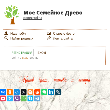
Мое Семейное Древо
pomnirod.ru
Ищу тебя
Старые фото
Найти родных
Лента сайта
РЕГИСТРАЦИЯ
ВХОД
ВОЙТИ В
ДЕМО
РЕЖИМЕ
Каков брат, такова и сестра.