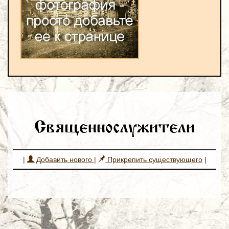
Священнослужители
|
Добавить нового
|
Прикрепить существующего
|