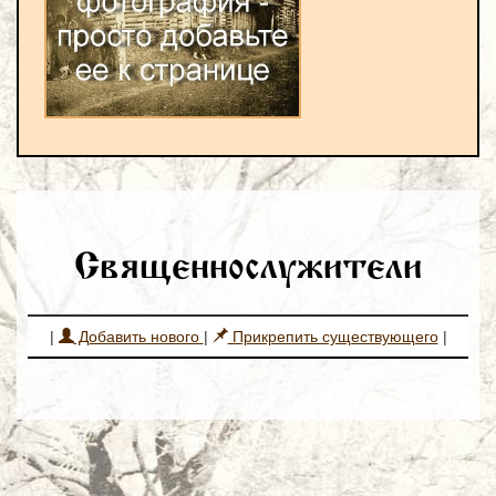
Священнослужители
|
Добавить нового
|
Прикрепить существующего
|