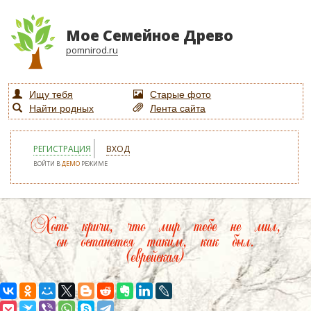
Мое Семейное Древо
pomnirod.ru
Ищу тебя
Старые фото
Найти родных
Лента сайта
РЕГИСТРАЦИЯ
ВХОД
ВОЙТИ В
ДЕМО
РЕЖИМЕ
Хоть кричи, что мир тебе не мил,
он останется таким, как был.
(еврейская)