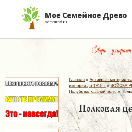
Мое Семейное Древо
pomnirod.ru
Зверь умирае
Главная
»
Архивные материалы
империи до 1918 г.
»
ВОЙСКА Р
Полуботко казачий полк.
»
Полко
Полковая це