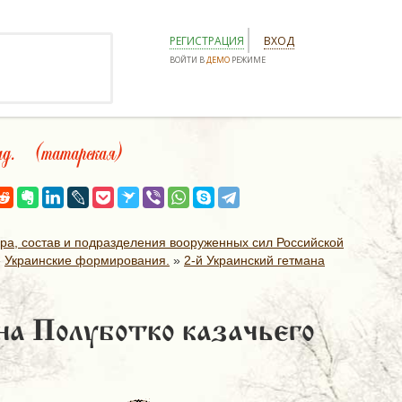
РЕГИСТРАЦИЯ
ВХОД
ВОЙТИ В
ДЕМО
РЕЖИМЕ
. (татарская)
ура, состав и подразделения вооруженных сил Российской
»
Украинские формирования.
»
2-й Украинский гетмана
на Полуботко казачьего