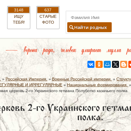
3148
637
ИЩУ
СТАРЫЕ
ТЕБЯ!
ФОТО
Найти родных
т — ворона рада, человек умирает мулла рад
.
»
Российская Империя.
»
Военные Российской империи.
»
Структ
ЕГУЛЯРНЫЕ И ИРРЕГУЛЯРНЫЕ
»
Национальные формирования.
вая церковь 2-го Украинского гетмана Полуботко казачьего полка.
рковь 2-го Украинского гетма
полка.