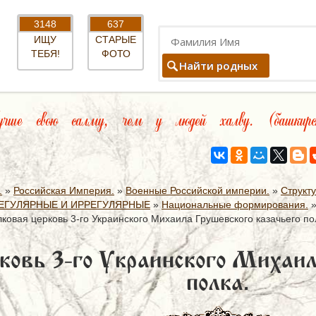
3148
637
ИЩУ
СТАРЫЕ
ТЕБЯ!
ФОТО
Найти родных
ше свою салму, чем у людей халву. (башкирс
.
»
Российская Империя.
»
Военные Российской империи.
»
Структ
ЕГУЛЯРНЫЕ И ИРРЕГУЛЯРНЫЕ
»
Национальные формирования.
ковая церковь 3-го Украинского Михаила Грушевского казачьего по
ковь 3-го Украинского Михаил
полка.