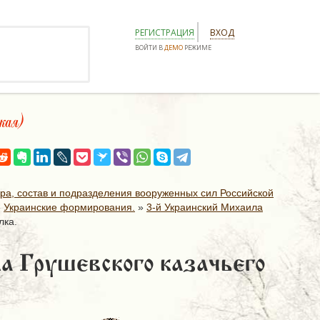
РЕГИСТРАЦИЯ
ВХОД
ВОЙТИ В
ДЕМО
РЕЖИМЕ
кая)
ура, состав и подразделения вооруженных сил Российской
»
Украинские формирования.
»
3-й Украинский Михаила
лка.
а Грушевского казачьего