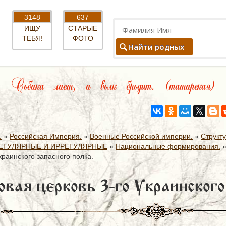
3148
637
ИЩУ
СТАРЫЕ
ТЕБЯ!
ФОТО
Найти родных
Собака лает, а волк бродит. (татарская)
.
»
Российская Империя.
»
Военные Российской империи.
»
Структ
ЕГУЛЯРНЫЕ И ИРРЕГУЛЯРНЫЕ
»
Национальные формирования.
краинского запасного полка.
вая церковь 3-го Украинского 