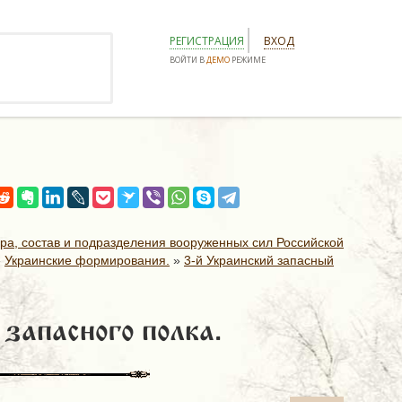
РЕГИСТРАЦИЯ
ВХОД
ВОЙТИ В
ДЕМО
РЕЖИМЕ
ура, состав и подразделения вооруженных сил Российской
»
Украинские формирования.
»
3-й Украинский запасный
запасного полка.