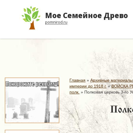
Мое Семейное Древо
pomnirod.ru
Главная
»
Архивные материалы
империи до 1918 г.
»
ВОЙСКА Р
полк.
»
Полковая церковь 3-го У
Полко