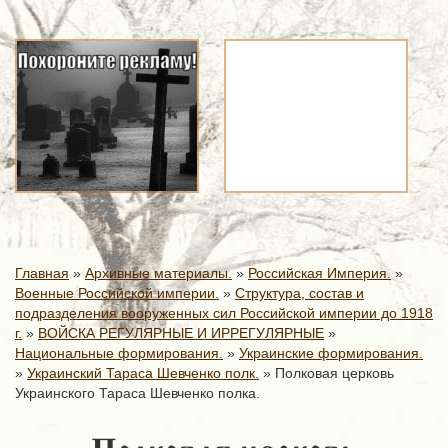
Главная
»
Архивные материалы.
»
Российская Империя.
»
Военные Российской империи.
»
Структура, состав и
подразделения вооруженных сил Российской империи до 1918
г.
»
ВОЙСКА РЕГУЛЯРНЫЕ И ИРРЕГУЛЯРНЫЕ
»
Национальные формирования.
»
Украинские формирования.
»
Украинский Тараса Шевченко полк.
»
Полковая церковь
Украинского Тараса Шевченко полка.