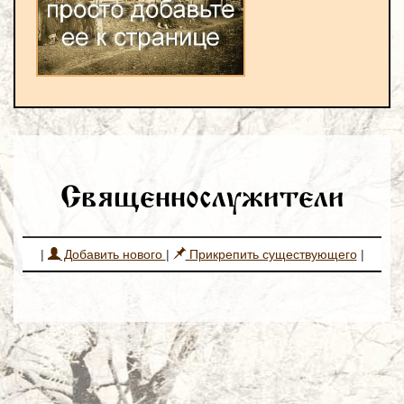
Священнослужители
|
Добавить нового
|
Прикрепить существующего
|