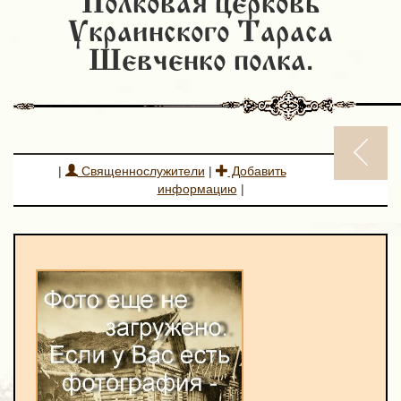
Полковая церковь
Украинского Тараса
Шевченко полка.
|
Священнослужители
|
Добавить
информацию
|