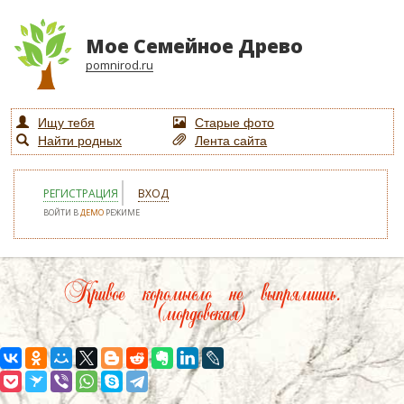
Мое Семейное Древо
pomnirod.ru
Ищу тебя
Старые фото
Найти родных
Лента сайта
РЕГИСТРАЦИЯ
ВХОД
ВОЙТИ В
ДЕМО
РЕЖИМЕ
Кривое коромысло не выпрямишь.
(мордовская)