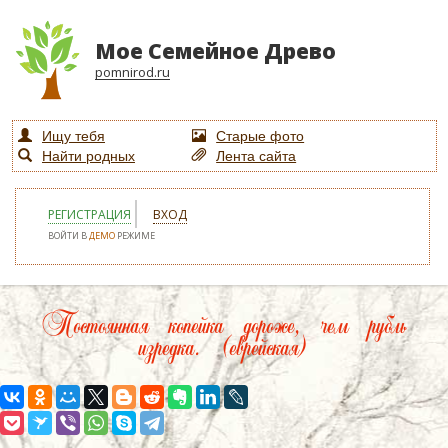
Мое Семейное Древо
pomnirod.ru
Ищу тебя
Старые фото
Найти родных
Лента сайта
РЕГИСТРАЦИЯ
ВХОД
ВОЙТИ В
ДЕМО
РЕЖИМЕ
Постоянная копейка дороже, чем рубль
изредка. (еврейская)