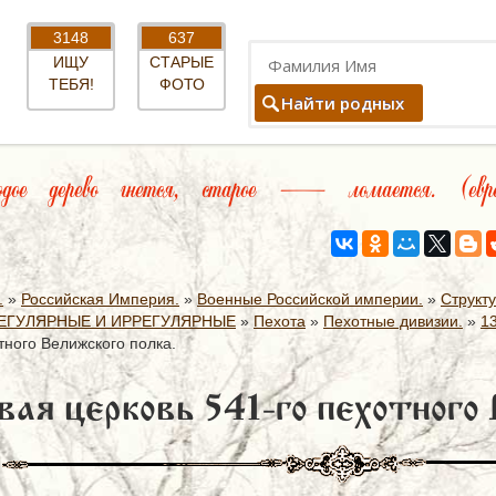
3148
637
ИЩУ
СТАРЫЕ
ТЕБЯ!
ФОТО
Найти родных
ое дерево гнется, старое — ломается. (евре
.
»
Российская Империя.
»
Военные Российской империи.
»
Структ
ЕГУЛЯРНЫЕ И ИРРЕГУЛЯРНЫЕ
»
Пехота
»
Пехотные дивизии.
»
1
тного Велижского полка.
вая церковь 541-го пехотного 