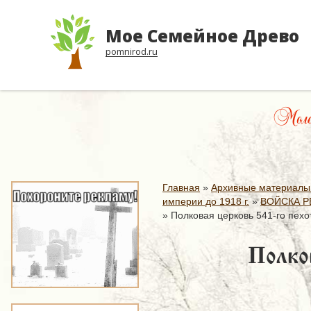
Мое Семейное Древо
pomnirod.ru
Молод
Главная
»
Архивные материалы
империи до 1918 г.
»
ВОЙСКА Р
»
Полковая церковь 541-го пехо
Полко