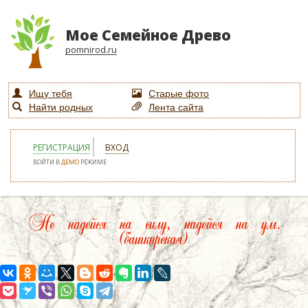
Мое Семейное Древо
pomnirod.ru
Ищу тебя
Старые фото
Найти родных
Лента сайта
РЕГИСТРАЦИЯ
ВХОД
ВОЙТИ В
ДЕМО
РЕЖИМЕ
Не надейся на силу, надейся на ум.
(башкирская)