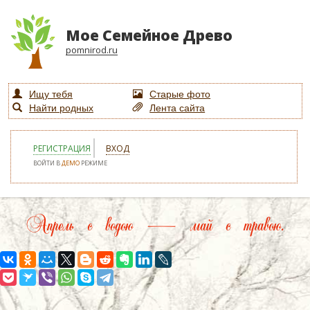
Мое Семейное Древо
pomnirod.ru
Ищу тебя
Старые фото
Найти родных
Лента сайта
РЕГИСТРАЦИЯ
ВХОД
ВОЙТИ В
ДЕМО
РЕЖИМЕ
Апрель с водою — май с травою.