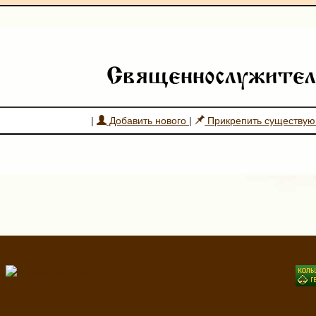
Священнослужител
|
Добавить нового
|
Прикрепить существу