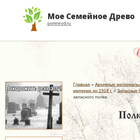
Мое Семейное Древо
pomnirod.ru
От
Главная
»
Архивные материалы
империи до 1918 г.
»
Запасные б
запасного полка.
Полк