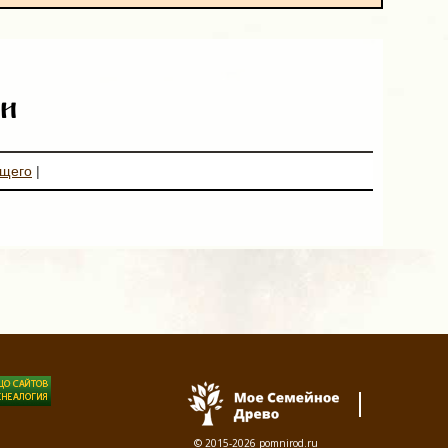
и
ющего
|
© 2015-2026
pomnirod.ru