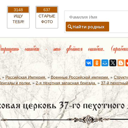
3148
637
ИЩУ
СТАРЫЕ
ТЕБЯ!
ФОТО
Найти родных
рицать ошибки - это двойная ошибка. (арабск
.
»
Российская Империя.
»
Военные Российской империи.
»
Структ
ригады и полки.
»
2-я пехотная запасная бригада.
»
37-й пехотный
овая церковь 37-го пехотного 