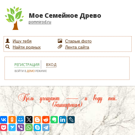
Мое Семейное Древо
pomnirod.ru
Ищу тебя
Старые фото
Найти родных
Лента сайта
РЕГИСТРАЦИЯ
ВХОД
ВОЙТИ В
ДЕМО
РЕЖИМЕ
Коль угощают — и воду пей.
(башкирская)