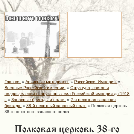
Главная
»
Архивные материалы.
»
Российская Империя.
»
Военные Российской империи.
»
Структура, состав и
подразделения вооруженных сил Российской империи до 1918
г.
»
Запасные бригады и полки.
»
2-я пехотная запасная
бригада.
»
38-й пехотный запасный полк.
»
Полковая церковь
38-го пехотного запасного полка.
Полковая церковь 38-го