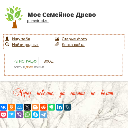
Мое Семейное Древо
pomnirod.ru
Ищу тебя
Старые фото
Найти родных
Лента сайта
РЕГИСТРАЦИЯ
ВХОД
ВОЙТИ В
ДЕМО
РЕЖИМЕ
Мороз невелик, да стоять не велит.