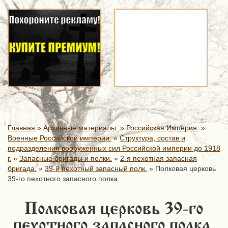
Главная
»
Архивные материалы.
»
Российская Империя.
»
Военные Российской империи.
»
Структура, состав и
подразделения вооруженных сил Российской империи до 1918
г.
»
Запасные бригады и полки.
»
2-я пехотная запасная
бригада.
»
39-й пехотный запасный полк.
»
Полковая церковь
39-го пехотного запасного полка.
Полковая церковь 39-го
пехотного запасного полка.