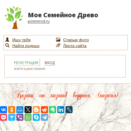
Мое Семейное Древо
pomnirod.ru
Ищу тебя
Старые фото
Найти родных
Лента сайта
РЕГИСТРАЦИЯ
ВХОД
ВОЙТИ В
ДЕМО
РЕЖИМЕ
Казаки от казаков ведутся. (казачья)