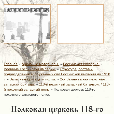
Главная
»
Архивные материалы.
»
Российская Империя.
»
Военные Российской империи.
»
Структура, состав и
подразделения вооруженных сил Российской империи до 1918
г.
»
Запасные бригады и полки.
»
2-я Закавказская пехотная
запасная бригада.
»
118-й пехотный запасный батальон. / 118-
й пехотный запасный полк.
»
Полковая церковь 118-го
пехотного запасного полка.
Полковая церковь 118-го