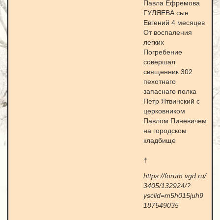
Павла Ефремова
ГУЛЯЕВА сын
Евгений 4 месяцев
От воспаления
легких
Погребение
совершал
священник 302
пехотнаго
запаснаго полка
Петр Ятвинский с
церковником
Павлом Пиневичем
на городском
кладбище
†
https://forum.vgd.ru/
3405/132924/?
ysclid=m5h015juh9
187549035