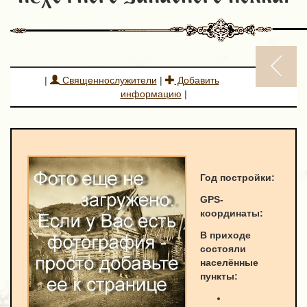
|
Священнослужители
|
Добавить
информацию
|
Год постройки:
GPS-
к
оординаты
:
В приходе
состояли
населённые
пункты: