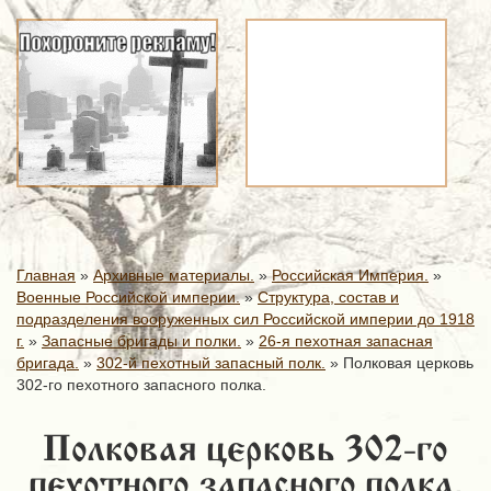
Главная
»
Архивные материалы.
»
Российская Империя.
»
Военные Российской империи.
»
Структура, состав и
подразделения вооруженных сил Российской империи до 1918
г.
»
Запасные бригады и полки.
»
26-я пехотная запасная
бригада.
»
302-й пехотный запасный полк.
»
Полковая церковь
302-го пехотного запасного полка.
Полковая церковь 302-го
пехотного запасного полка.