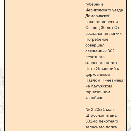
губернии
Чериковскаго уезда
Домовичской
волости деревни
Озерец 30 лет От
воспаления легких
Погребение
совершал
священник 302
пехотнаго
запаснаго полка
Петр Ятвинский с
церковником
Павлом Пиневичем
на Калужском
гарнизонном
кладбище
№ 2 20/21 мая
Штабс-капитана
302-го пехотнаго
запаснаго полка