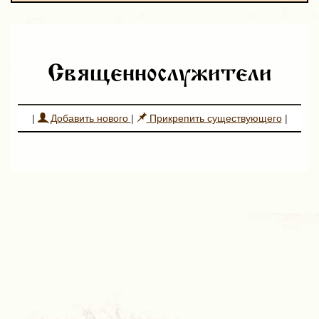
Священнослужители
|
Добавить нового
|
Прикрепить существующего
|