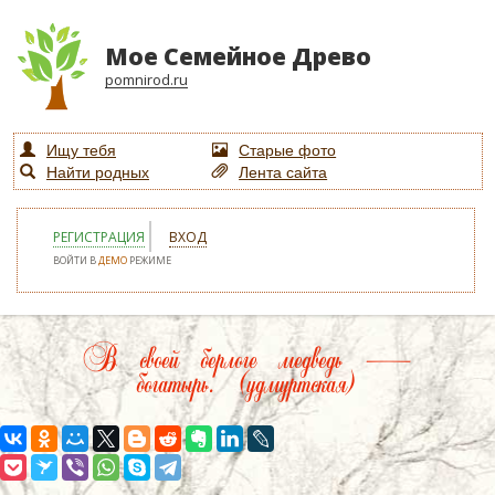
Мое Семейное Древо
pomnirod.ru
Ищу тебя
Старые фото
Найти родных
Лента сайта
РЕГИСТРАЦИЯ
ВХОД
ВОЙТИ В
ДЕМО
РЕЖИМЕ
В своей берлоге медведь —
богатырь. (удмуртская)