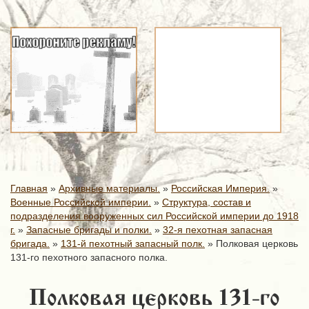
Главная
»
Архивные материалы.
»
Российская Империя.
»
Военные Российской империи.
»
Структура, состав и
подразделения вооруженных сил Российской империи до 1918
г.
»
Запасные бригады и полки.
»
32-я пехотная запасная
бригада.
»
131-й пехотный запасный полк.
»
Полковая церковь
131-го пехотного запасного полка.
Полковая церковь 131-го