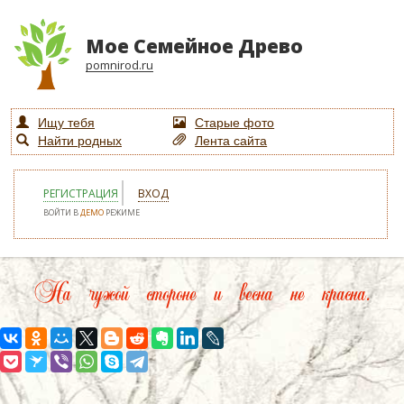
Мое Семейное Древо
pomnirod.ru
Ищу тебя
Старые фото
Найти родных
Лента сайта
РЕГИСТРАЦИЯ
ВХОД
ВОЙТИ В
ДЕМО
РЕЖИМЕ
На чужой стороне и весна не красна.