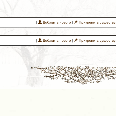
|
Добавить нового
|
Прикрепить существ
|
Добавить нового
|
Прикрепить существ