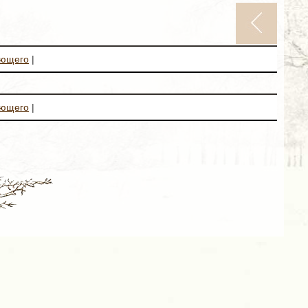
ующего
|
ующего
|