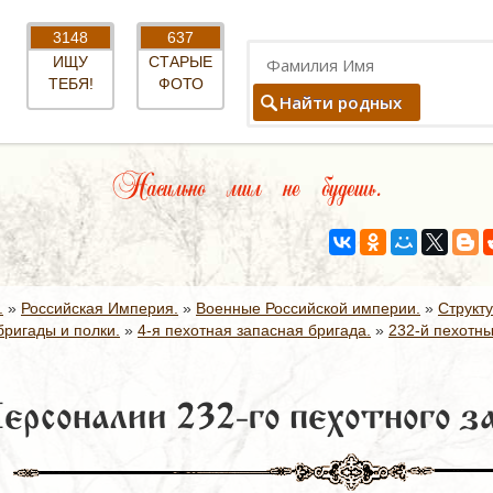
3148
637
ИЩУ
СТАРЫЕ
ТЕБЯ!
ФОТО
Найти родных
Насильно мил не будешь.
.
»
Российская Империя.
»
Военные Российской империи.
»
Структ
ригады и полки.
»
4-я пехотная запасная бригада.
»
232-й пехотны
ерсоналии 232-го пехотного за