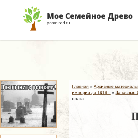
Мое Семейное Древо
pomnirod.ru
Главная
»
Архивные материалы
империи до 1918 г.
»
Запасные б
полка.
П