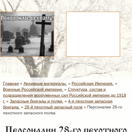
Главная
»
Архивные материалы.
»
Российская Империя.
»
Военные Российской империи.
»
Структура, состав и
подразделения вооруженных сил Российской империи до 1918
г.
»
Запасные бригады и полки.
»
4-я пехотная запасная
бригада.
»
28-й пехотный запасный полк
»
Персоналии 28-го
пехотного запасного полка.
Персоналии 28-го пехотного