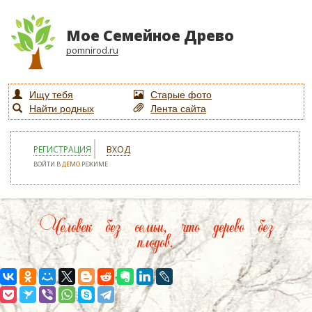
Мое Семейное Древо
pomnirod.ru
Ищу тебя
Старые фото
Найти родных
Лента сайта
РЕГИСТРАЦИЯ
ВХОД
ВОЙТИ В
ДЕМО
РЕЖИМЕ
Человек без семьи, что дерево без
плодов.