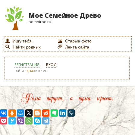
Мое Семейное Древо
pomnirod.ru
Ищу тебя
Старые фото
Найти родных
Лента сайта
РЕГИСТРАЦИЯ
ВХОД
ВОЙТИ В
ДЕМО
РЕЖИМЕ
Фома пирует, а кума горюет.