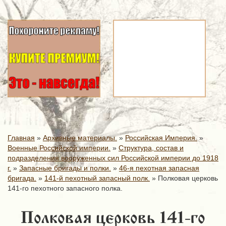
Главная
»
Архивные материалы.
»
Российская Империя.
»
Военные Российской империи.
»
Структура, состав и
подразделения вооруженных сил Российской империи до 1918
г.
»
Запасные бригады и полки.
»
46-я пехотная запасная
бригада.
»
141-й пехотный запасный полк.
»
Полковая церковь
141-го пехотного запасного полка.
Полковая церковь 141-го