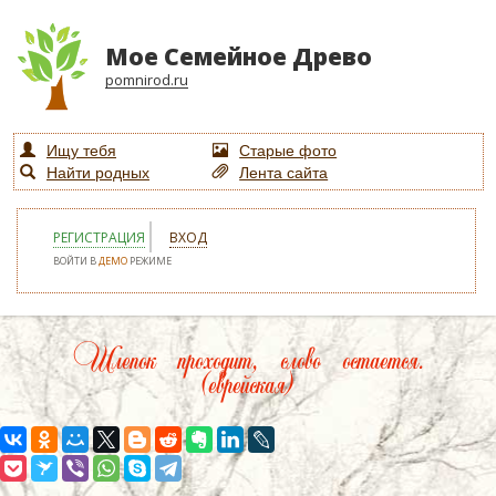
Мое Семейное Древо
pomnirod.ru
Ищу тебя
Старые фото
Найти родных
Лента сайта
РЕГИСТРАЦИЯ
ВХОД
ВОЙТИ В
ДЕМО
РЕЖИМЕ
Шлепок проходит, слово остается.
(еврейская)