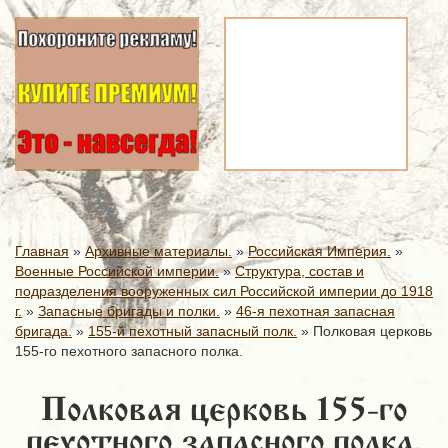
Главная
»
Архивные материалы.
»
Российская Империя.
»
Военные Российской империи.
»
Структура, состав и
подразделения вооруженных сил Российской империи до 1918
г.
»
Запасные бригады и полки.
»
46-я пехотная запасная
бригада.
»
155-й пехотный запасный полк.
»
Полковая церковь
155-го пехотного запасного полка.
Полковая церковь 155-го
пехотного запасного полка.