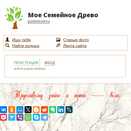
Мое Семейное Древо
pomnirod.ru
Ищу тебя
Старые фото
Найти родных
Лента сайта
РЕГИСТРАЦИЯ
ВХОД
ВОЙТИ В
ДЕМО
РЕЖИМЕ
Трусливому зайке и пенек — волк.