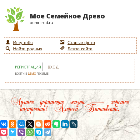
Мое Семейное Древо
pomnirod.ru
Ищу тебя
Старые фото
Найти родных
Лента сайта
РЕГИСТРАЦИЯ
ВХОД
ВОЙТИ В
ДЕМО
РЕЖИМЕ
Лучшее украшение жизни — хорошее
настроение! Алексей Батиевский.